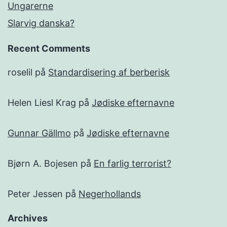
Ungarerne
Slarvig danska?
Recent Comments
roselil
på
Standardisering af berberisk
Helen Liesl Krag
på
Jødiske efternavne
Gunnar Gällmo
på
Jødiske efternavne
Bjørn A. Bojesen
på
En farlig terrorist?
Peter Jessen
på
Negerhollands
Archives