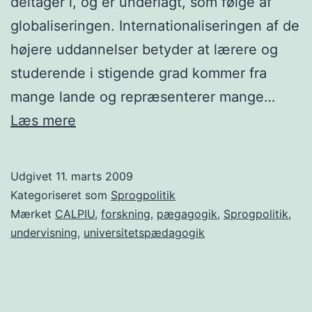
deltager i, og er underlagt, som følge af
globaliseringen. Internationaliseringen af de
højere uddannelser betyder at lærere og
studerende i stigende grad kommer fra
mange lande og repræsenterer mange…
Center
Læs mere
for
kulturelle
Udgivet
11. marts 2009
og
Kategoriseret som
Sprogpolitik
sproglige
Mærket
CALPIU
,
forskning
,
pægagogik
,
Sprogpolitik
,
undervisning
,
universitetspædagogik
praksisser
på
det
internationale