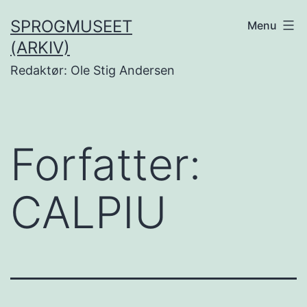
Fortsæt
SPROGMUSEET
Menu
til
(ARKIV)
indhold
Redaktør: Ole Stig Andersen
Forfatter:
CALPIU