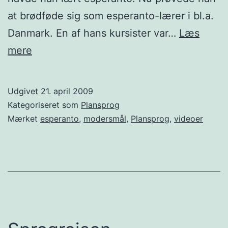
at brødføde sig som esperanto-lærer i bl.a.
Danmark. En af hans kursister var…
Læs
Esperanto
mere
som
et
Udgivet
21. april 2009
af
Kategoriseret som
Plansprog
mine
Mærket
esperanto
,
modersmål
,
Plansprog
,
videoer
modersmål