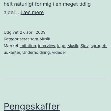
helt naturligt for mig i en meget tidlig
Ekstraordinære
alder…
Læs mere
“sprog”færdigheder?
Udgivet
27. april 2009
Kategoriseret som
Musik
Mærket
imitation
,
interview
,
lege
,
Musik
,
Sjov
,
sprogets
udkanter
,
Underholdning
,
videoer
Pengeskaffer