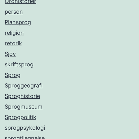
Ordhistorier
person
Plansprog
religion
retorik
Sjov
skriftsprog
Sprog
Sproggeografi
Sproghistorie
Sprogmuseum
Sprogpolitik
sprogpsykologi
sprogtilegnelse