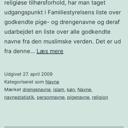
religiøse tilhørsforhold, har man taget
udgangspunkt i Familiestyrelsens liste over
godkendte pige- og drengenavne og deraf
udarbejdet en liste over alle godkendte
navne fra den muslimske verden. Det er ud
Muslimske
fra denne…
Læs mere
navne
Udgivet
27. april 2009
Kategoriseret som
Navne
Mærket
drengenavne
,
islam
,
køn
,
Navne
,
navnestatistik
,
personnavne
,
pigenavne
,
religion