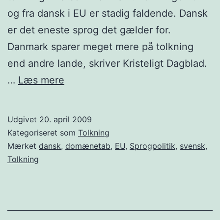
og fra dansk i EU er stadig faldende. Dansk
er det eneste sprog det gælder for.
Danmark sparer meget mere på tolkning
end andre lande, skriver Kristeligt Dagblad.
Dansk
…
Læs mere
tolkning
i
Udgivet
20. april 2009
EU
Kategoriseret som
Tolkning
Mærket
dansk
,
domænetab
,
EU
,
Sprogpolitik
,
svensk
,
Tolkning