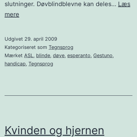
slutninger. Døvblindblevne kan deles…
Læs
Døvblindblevne
mere
og
tegnsprog
Udgivet
29. april 2009
Kategoriseret som
Tegnsprog
Mærket
ASL
,
blinde
,
døve
,
esperanto
,
Gestuno
,
handicap
,
Tegnsprog
Kvinden og hjernen