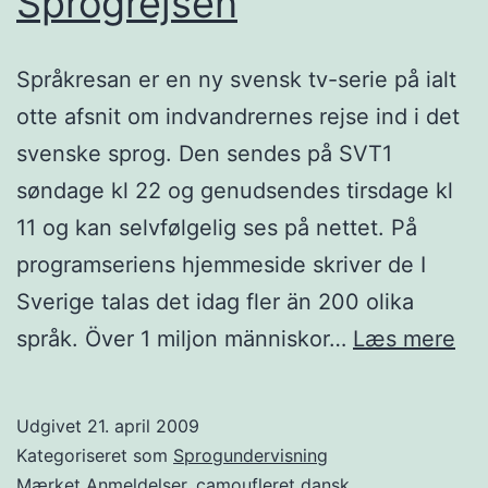
Sprogrejsen
Språkresan er en ny svensk tv-serie på ialt
otte afsnit om indvandrernes rejse ind i det
svenske sprog. Den sendes på SVT1
søndage kl 22 og genudsendes tirsdage kl
11 og kan selvfølgelig ses på nettet. På
programseriens hjemmeside skriver de I
Sverige talas det idag fler än 200 olika
Sp
språk. Över 1 miljon människor…
Læs mere
Udgivet
21. april 2009
Kategoriseret som
Sprogundervisning
Mærket
Anmeldelser
,
camoufleret dansk
,