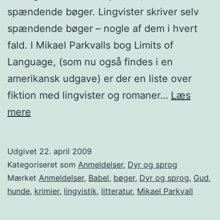
spændende bøger. Lingvister skriver selv
spændende bøger – nogle af dem i hvert
fald. I Mikael Parkvalls bog Limits of
Language, (som nu også findes i en
amerikansk udgave) er der en liste over
fiktion med lingvister og romaner…
Læs
En
mere
roman
om
Udgivet
22. april 2009
en
Kategoriseret som
Anmeldelser
,
Dyr og sprog
lingvist
Mærket
Anmeldelser
,
Babel
,
bøger
,
Dyr og sprog
,
Gud
,
hunde
,
krimier
,
lingvistik
,
litteratur
,
Mikael Parkvall
og
en