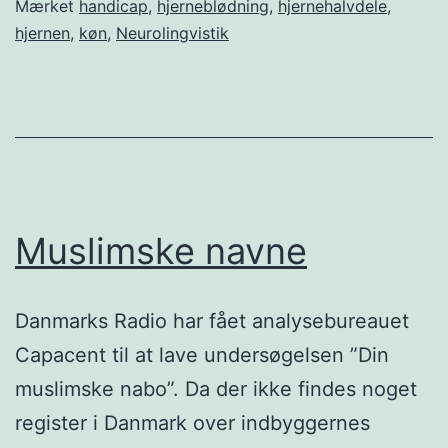
Mærket
handicap
,
hjerneblødning
,
hjernehalvdele
,
hjernen
,
køn
,
Neurolingvistik
Muslimske navne
Danmarks Radio har fået analysebureauet
Capacent til at lave undersøgelsen ”Din
muslimske nabo”. Da der ikke findes noget
register i Danmark over indbyggernes