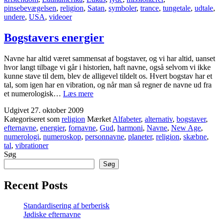
pinsebevægelsen
,
religion
,
Satan
,
symboler
,
trance
,
tungetale
,
udtale
,
undere
,
USA
,
videoer
Bogstavers energier
Navne har altid været sammensat af bogstaver, og vi har altid, uanset
hvor langt tilbage vi går i historien, haft navne, også selvom vi ikke
kunne stave til dem, blev de alligevel tildelt os. Hvert bogstav har et
tal, som igen har en vibration, og når man så regner de navne ud fra
Bogstavers
et numerologisk…
Læs mere
energier
Udgivet
27. oktober 2009
Kategoriseret som
religion
Mærket
Alfabeter
,
alternativ
,
bogstaver
,
efternavne
,
energier
,
fornavne
,
Gud
,
harmoni
,
Navne
,
New Age
,
numerologi
,
numeroskop
,
personnavne
,
planeter
,
religion
,
skæbne
,
tal
,
vibrationer
Søg
Søg
Recent Posts
Standardisering af berberisk
Jødiske efternavne