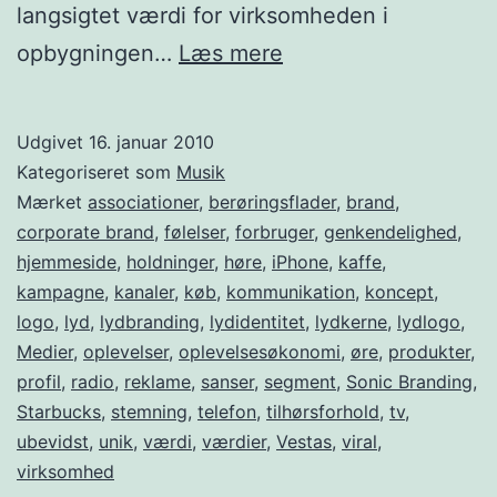
langsigtet værdi for virksomheden i
Lydbranding
opbygningen…
Læs mere
og
lydidentitet
Udgivet
16. januar 2010
Kategoriseret som
Musik
Mærket
associationer
,
berøringsflader
,
brand
,
corporate brand
,
følelser
,
forbruger
,
genkendelighed
,
hjemmeside
,
holdninger
,
høre
,
iPhone
,
kaffe
,
kampagne
,
kanaler
,
køb
,
kommunikation
,
koncept
,
logo
,
lyd
,
lydbranding
,
lydidentitet
,
lydkerne
,
lydlogo
,
Medier
,
oplevelser
,
oplevelsesøkonomi
,
øre
,
produkter
,
profil
,
radio
,
reklame
,
sanser
,
segment
,
Sonic Branding
,
Starbucks
,
stemning
,
telefon
,
tilhørsforhold
,
tv
,
ubevidst
,
unik
,
værdi
,
værdier
,
Vestas
,
viral
,
virksomhed