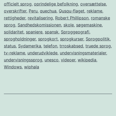
officielt sprog
,
oprindelige befolkning
,
oversættelse
,
overskrifter
,
Peru
,
quechua
,
Qusqu-flaget
,
reklame
,
rettigheder
,
revitalisering
,
Robert Phillipson
,
romanske
sprog
,
Sandhedskomissionen
,
skole
,
søgemaskine
,
solidaritet
,
spaniere
,
spansk
,
Sproggeografi
,
sprogholdninger
,
sprogkort
,
sprogkurser
,
Sprogpolitik
,
status
,
Sydamerika
,
telefon
,
trroskabsed
,
truede sprog
,
tv-reklame
,
underudviklede
,
undervisningsmaterialer
,
undervisningssprog
,
unesco
,
videoer
,
wikipedia
,
Windows
,
wiphala