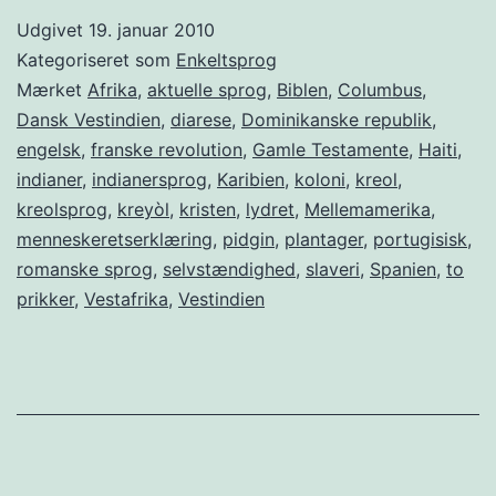
Udgivet
19. januar 2010
Kategoriseret som
Enkeltsprog
Mærket
Afrika
,
aktuelle sprog
,
Biblen
,
Columbus
,
Dansk Vestindien
,
diarese
,
Dominikanske republik
,
engelsk
,
franske revolution
,
Gamle Testamente
,
Haiti
,
indianer
,
indianersprog
,
Karibien
,
koloni
,
kreol
,
kreolsprog
,
kreyòl
,
kristen
,
lydret
,
Mellemamerika
,
menneskeretserklæring
,
pidgin
,
plantager
,
portugisisk
,
romanske sprog
,
selvstændighed
,
slaveri
,
Spanien
,
to
prikker
,
Vestafrika
,
Vestindien