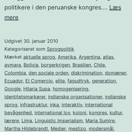
politikere i den peruanske kongres.…
Læs
Quechua:
mere
Ikke
kun
Udgivet
30. januar 2010
små
Kategoriseret som
Sprogpolitik
sprog
Mærket
aktuelle sprog
,
Amerika
,
Argentina
,
atlas
,
aymara
,
Bolivia
,
borgerkrigen
,
Brasilien
,
Chile
,
er
Colombia
,
den sociale orden
,
diskrimination
,
domæner
,
i
Ecuador
,
El Comercio
,
elite
,
fagudtryk
,
generation
,
fare
Google
,
Hilaria Supa
,
homogenisering
,
identitetsmarkører
for
,
indianske organisationer
,
indianske
sprog
,
infrastruktur
,
inka
,
interaktiv
,
international
at
bevågenhed
,
international lov
,
koloni
,
kongres
,
kultur
,
uddø!
lærere
,
Lima
,
Linguistic Imperialism
,
Maria Sumire
,
Martha Hildebrandt
,
Medier
,
mestizo
,
modersmål
,