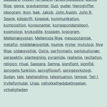
Rige
,
genre
,
gravkammer
,
Gud
,
guder
,
hieroglyffer
,
ideogram
,
ikon
,
Isak
,
Jakob
,
John Austin
,
John R.
Searle
,
kileskrift
,
kinesisk
,
kommunikation
,
komposition
,
konsonanter
,
korrespondensteori
,
kosmologi
,
krokodille
,
kroppen
,
logogram
,
Mellemægypten
,
Mellemste Rige
,
mesopotamisk
,
metafor
,
middelægyptisk
,
mumie
,
myter
,
mytologi
,
Nye
Rige
,
oldægyptisk
,
Osiris
,
performativ
,
perlokutionær
,
perspektiv
,
plantegning
,
pyramide
,
realisme
,
recitation
,
religion
,
ritual
,
Saqqara
,
Semna
,
signifiant
,
signifié
,
sprogets funktion
,
sprogfilosofi
,
sprogpsykologi
,
Sudan
,
tale
,
talehandling
,
talesituation
,
tempel
,
Teti I
,
trylleformular
,
Unas
,
vellykkethedsbetingelser
,
virkeligheden