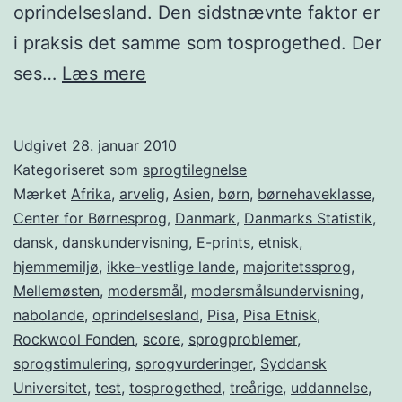
oprindelsesland. Den sidstnævnte faktor er
i praksis det samme som tosprogethed. Der
Etsprogede
ses…
Læs mere
og
tosprogede
Udgivet
28. januar 2010
med
Kategoriseret som
sprogtilegnelse
og
Mærket
Afrika
,
arvelig
,
Asien
,
børn
,
børnehaveklasse
,
Center for Børnesprog
,
Danmark
,
Danmarks Statistik
,
uden
dansk
,
danskundervisning
,
E-prints
,
etnisk
,
sprogproblemer
hjemmemiljø
,
ikke-vestlige lande
,
majoritetssprog
,
Mellemøsten
,
modersmål
,
modersmålsundervisning
,
nabolande
,
oprindelsesland
,
Pisa
,
Pisa Etnisk
,
Rockwool Fonden
,
score
,
sprogproblemer
,
sprogstimulering
,
sprogvurderinger
,
Syddansk
Universitet
,
test
,
tosprogethed
,
treårige
,
uddannelse
,