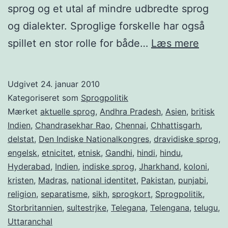
sprog og et utal af mindre udbredte sprog
og dialekter. Sproglige forskelle har også
Indien
spillet en stor rolle for både…
Læs mere
Når
sprog
Udgivet
24. januar 2010
bliver
Kategoriseret som
Sprogpolitik
til
Mærket
aktuelle sprog
,
Andhra Pradesh
,
Asien
,
britisk
Indien
,
Chandrasekhar Rao
,
Chennai
,
Chhattisgarh
,
politik
delstat
,
Den Indiske Nationalkongres
,
dravidiske sprog
,
engelsk
,
etnicitet
,
etnisk
,
Gandhi
,
hindi
,
hindu
,
Hyderabad
,
Indien
,
indiske sprog
,
Jharkhand
,
koloni
,
kristen
,
Madras
,
national identitet
,
Pakistan
,
punjabi
,
religion
,
separatisme
,
sikh
,
sprogkort
,
Sprogpolitik
,
Storbritannien
,
sultestrjke
,
Telegana
,
Telengana
,
telugu
,
Uttaranchal