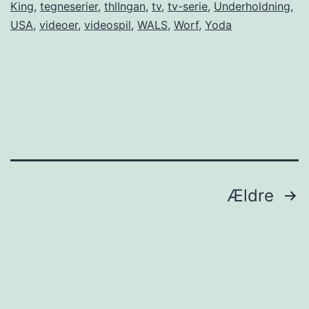
King
,
tegneserier
,
thlIngan
,
tv
,
tv-serie
,
Underholdning
,
USA
,
videoer
,
videospil
,
WALS
,
Worf
,
Yoda
Indlægsinddeling
Ældre