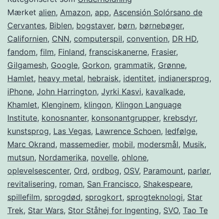
Mærket
alien
,
Amazon
,
app
,
Ascensión Solórsano de
Cervantes
,
Biblen
,
bogstaver
,
børn
,
børnebøger
,
Californien
,
CNN
,
computerspil
,
convention
,
DR HD
,
fandom
,
film
,
Finland
,
fransciskanerne
,
Frasier
,
Gilgamesh
,
Google
,
Gorkon
,
grammatik
,
Grønne
,
Hamlet
,
heavy metal
,
hebraisk
,
identitet
,
indianersprog
,
iPhone
,
John Harrington
,
Jyrki Kasvi
,
kavalkade
,
Khamlet
,
Klenginem
,
klingon
,
Klingon Language
Institute
,
konosnanter
,
konsonantgrupper
,
krebsdyr
,
kunstsprog
,
Las Vegas
,
Lawrence Schoen
,
ledfølge
,
Marc Okrand
,
massemedier
,
mobil
,
modersmål
,
Musik
,
mutsun
,
Nordamerika
,
novelle
,
ohlone
,
oplevelsescenter
,
Ord
,
ordbog
,
OSV
,
Paramount
,
parlør
,
revitalisering
,
roman
,
San Francisco
,
Shakespeare
,
spillefilm
,
sprogdød
,
sprogkort
,
sprogteknologi
,
Star
Trek
,
Star Wars
,
Stor Ståhej for Ingenting
,
SVO
,
Tao Te