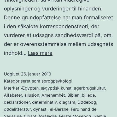
oplysninger og vurderinger til hinanden.
Denne grundopfattelse har man formaliseret
i den såkaldte korrespondensteori, der
vurderer et udsagns sandhedsværdi på, om
der er overensstemmelse mellem udsagnets
Skriften
indhold…
Læs mere
i
det
Udgivet
26. januar 2010
forseglede
Kategoriseret som
sprogpsykologi
kammer
Mærket
Ægypten
,
ægyptisk kunst
,
agerbrugskultur
,
Alfabeter
,
allusion
,
Amenemhêt
,
Biblen
,
billede
,
deklarationer
,
determinativ
,
diagram
,
Dødebog
,
dødelitteratur
,
dynasti
,
el-Bershe
,
Ferdinand de
Saussure
,
filosof
,
forfædre
,
Første Mosebog
,
Gamle