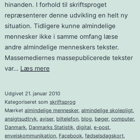
hinanden. I forhold til skriftsproget
repræsenterer denne udvikling en helt ny
situation. Tidligere kunne almindelige
mennesker ikke i samme omfang læse
andre almindelige menneskers tekster.
Massemediernes massepublicerede tekster
Hvad
var…
Læs mere
sker
der
Udgivet
21. januar 2010
med
Kategoriseret som
skriftsprog
dansk
Mærket
almindelige mennesker
,
almindelige skolepligt
,
ansigtsudtryk
,
aviser
,
biltelefon
,
blog
,
bøger
,
computer
,
skriftsprog
Danmark
,
Danmarks Statistik
,
digital
,
e-post
,
på
envejskommunikation
,
Facebook
,
fødselsdagskort
,