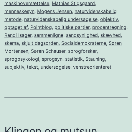
maskinoversættelse
,
Mathias Stigsgaard
,
menneskesyn
,
Mogens Jensen
,
naturvidenskabelig
metode
,
naturvidenskabelig undersøgelse
,
objektiv
,
optaget af
,
Pointblog
,
politiske partier
,
procentregning
,
Randi Isager
,
sammenligne
,
sandsynlighed
,
skævhed
,
skema
,
skjult dagsorden
,
Socialdemokraterne
,
Søren
Mortensen
,
Søren Schauser
,
sprogforsker
,
sprogpsykologi
,
sprogsyn
,
statistik
,
Stauning
,
subjektiv
,
tekst
,
undersøgelse
,
venstreorienteret
Klingon og mutsun