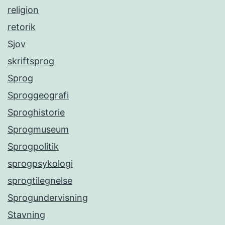
religion
retorik
Sjov
skriftsprog
Sprog
Sproggeografi
Sproghistorie
Sprogmuseum
Sprogpolitik
sprogpsykologi
sprogtilegnelse
Sprogundervisning
Stavning