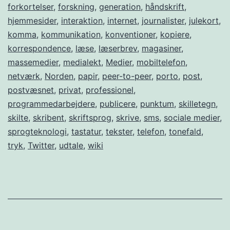
internettet?
forkortelser
,
forskning
,
generation
,
håndskrift
,
hjemmesider
,
interaktion
,
internet
,
journalister
,
julekort
,
komma
,
kommunikation
,
konventioner
,
kopiere
,
korrespondence
,
læse
,
læserbrev
,
magasiner
,
massemedier
,
medialekt
,
Medier
,
mobiltelefon
,
netværk
,
Norden
,
papir
,
peer-to-peer
,
porto
,
post
,
postvæsnet
,
privat
,
professionel
,
programmedarbejdere
,
publicere
,
punktum
,
skilletegn
,
skilte
,
skribent
,
skriftsprog
,
skrive
,
sms
,
sociale medier
,
sprogteknologi
,
tastatur
,
tekster
,
telefon
,
tonefald
,
tryk
,
Twitter
,
udtale
,
wiki