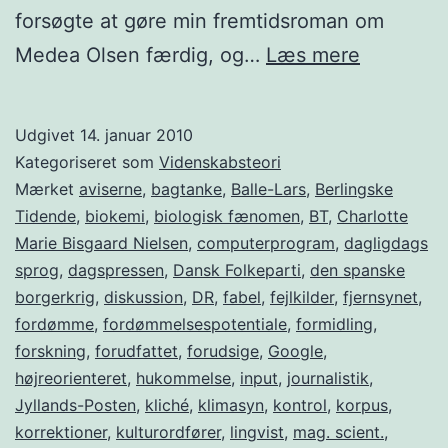
forsøgte at gøre min fremtidsroman om
Statistik
Medea Olsen færdig, og…
Læs mere
og
journalist
Udgivet
14. januar 2010
Kategoriseret som
Videnskabsteori
Mærket
aviserne
,
bagtanke
,
Balle-Lars
,
Berlingske
Tidende
,
biokemi
,
biologisk fænomen
,
BT
,
Charlotte
Marie Bisgaard Nielsen
,
computerprogram
,
dagligdags
sprog
,
dagspressen
,
Dansk Folkeparti
,
den spanske
borgerkrig
,
diskussion
,
DR
,
fabel
,
fejlkilder
,
fjernsynet
,
fordømme
,
fordømmelsespotentiale
,
formidling
,
forskning
,
forudfattet
,
forudsige
,
Google
,
højreorienteret
,
hukommelse
,
input
,
journalistik
,
Jyllands-Posten
,
kliché
,
klimasyn
,
kontrol
,
korpus
,
korrektioner
,
kulturordfører
,
lingvist
,
mag. scient.
,