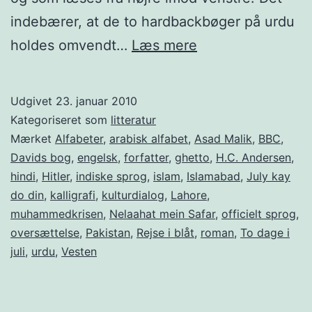
indebærer, at de to hardbackbøger på urdu
Et
holdes omvendt…
Læs mere
besøg
i
Udgivet
23. januar 2010
Islamabad
Kategoriseret som
litteratur
Mærket
Alfabeter
,
arabisk alfabet
,
Asad Malik
,
BBC
,
Davids bog
,
engelsk
,
forfatter
,
ghetto
,
H.C. Andersen
,
hindi
,
Hitler
,
indiske sprog
,
islam
,
Islamabad
,
July kay
do din
,
kalligrafi
,
kulturdialog
,
Lahore
,
muhammedkrisen
,
Nelaahat mein Safar
,
officielt sprog
,
oversættelse
,
Pakistan
,
Rejse i blåt
,
roman
,
To dage i
juli
,
urdu
,
Vesten