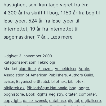
hastighed, som kan tage vejret fra én:
4.300 år fra skrift til bog, 1.150 år fra bog til
løse typer, 524 år fra løse typer til
internettet, 19 år fra internettet til
Google
søgemaskiner, 7 år…
Læs mere
Books
–
Udgivet
3. november 2009
Et
Kategoriseret som
Teknologi
udkast
Mærket
algoritme
,
Amazon
,
Anmeldelser
,
Apple
,
Association of American Publishers
,
Authors Guild
,
til
aviser
,
Bayerische Staatsbibliothek
,
bibliotek
,
et
bibliotek.dk
,
Bibliothéque Nationale
,
bog
,
bøger
,
nyt
boghistorie
,
Book Rights Registry
,
citater
,
computer
,
copyright
,
dansk svensk
,
database
,
digital
bibliotek
,
digitalisere
,