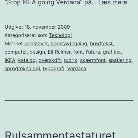
IKE
“Stop IKEA going Verdana” på…
Læs mere
Bod
Ma
Udgivet
18. november 2009
Ind
Kategoriseret som
Teknologi
når
Mærket
bogstaver
,
bogstavtegning
,
brødtekst
,
computer
,
design
,
Eli Reimer
,
font
,
Futura
,
grafiker
,
et
IKEA
,
katalog
,
overskrift
,
rubrik
,
skærmfont
,
spatiering
,
krit
sprogteknologi
,
typografi
,
Verdana
pun
Rulsammentastaturet