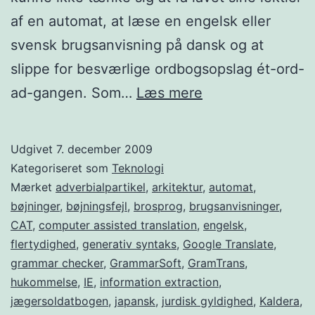
af en automat, at læse en engelsk eller
svensk brugsanvisning på dansk og at
slippe for besværlige ordbogsopslag ét-ord-
Maskinoversætte
ad-gangen. Som…
Læs mere
–
en
Udgivet
7. december 2009
sammenligning
Kategoriseret som
Teknologi
af
Mærket
adverbialpartikel
,
arkitektur
,
automat
,
bøjninger
,
bøjningsfejl
,
brosprog
,
brugsanvisninger
,
to
CAT
,
computer assisted translation
,
engelsk
,
forskellige
flertydighed
,
generativ syntaks
,
Google Translate
,
metoder
grammar checker
,
GrammarSoft
,
GramTrans
,
hukommelse
,
IE
,
information extraction
,
jægersoldatbogen
,
japansk
,
jurdisk gyldighed
,
Kaldera
,