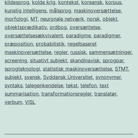
kildesprog
,
kolde krig
,
kontekst
,
koreansk
,
korpus
,
kunstig intelligens
,
målsprog
,
maskinoversættelse
,
morfologi
,
MT
,
neuronale netværk
,
norsk
,
objekt
,
objektsprædikativ
,
ordbog
,
oversættelse
,
oversættelsesækvivalent
,
paradigme
,
paradigmer
,
præposition
,
probabilistik
,
regelbaseret
maskinoversættelse
,
regler
,
russisk
,
sammensætninger
,
screening
,
situativt subjekt
,
skandinavisk
,
sprogpar
,
sprogteknologi
,
statistisk maskinoversættelse
,
STMT
,
subjekt
,
svensk
,
Syddansk Universitet
,
synonymer
,
syntaks
,
talegenkendelse
,
tekst
,
telefon
,
text
summarisation
,
transformationsregler
,
translatør
,
verbum
,
VISL