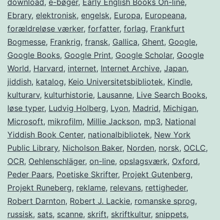
download
,
e-bøger
,
Early English Books On-line
,
Ebrary
,
elektronisk
,
engelsk
,
Europa
,
Europeana
,
forældreløse værker
,
forfatter
,
forlag
,
Frankfurt
Bogmesse
,
Frankrig
,
fransk
,
Gallica
,
Ghent
,
Google
,
Google Books
,
Google Print
,
Google Scholar
,
Google
World
,
Harvard
,
internet
,
Internet Archive
,
Japan
,
jiddish
,
katalog
,
Keio Universitetsbibliotek
,
Kindle
,
kulturarv
,
kulturhistorie
,
Lausanne
,
Live Search Books
,
løse typer
,
Ludvig Holberg
,
Lyon
,
Madrid
,
Michigan
,
Microsoft
,
mikrofilm
,
Millie Jackson
,
mp3
,
National
Yiddish Book Center
,
nationalbibliotek
,
New York
Public Library
,
Nicholson Baker
,
Norden
,
norsk
,
OCLC
,
OCR
,
Oehlenschläger
,
on-line
,
opslagsværk
,
Oxford
,
Peder Paars
,
Poetiske Skrifter
,
Projekt Gutenberg
,
Projekt Runeberg
,
reklame
,
relevans
,
rettigheder
,
Robert Darnton
,
Robert J. Lackie
,
romanske sprog
,
russisk
,
sats
,
scanne
,
skrift
,
skriftkultur
,
snippets
,