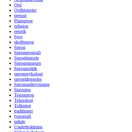
Ord
Ordhistorier
person
Plansprog
religion
retorik
Sjov
skriftsprog
Sprog
Sproggeografi
Sproghistorie
Sprogmuseum
Sprogpolitik
sprogpsykologi
sprogtilegnelse
Sprogundervisning
Stavning
Tegnsprog
Teknologi
Tolkning
traditioner
typografi
udtale
Underholdning