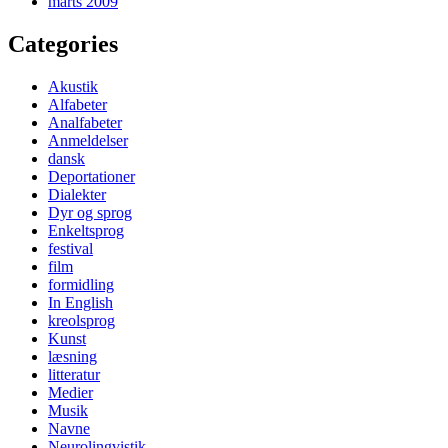
marts 2009
Categories
Akustik
Alfabeter
Analfabeter
Anmeldelser
dansk
Deportationer
Dialekter
Dyr og sprog
Enkeltsprog
festival
film
formidling
In English
kreolsprog
Kunst
læsning
litteratur
Medier
Musik
Navne
Neurolingvistik