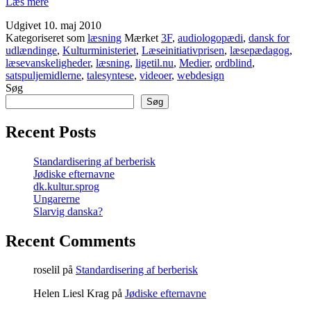
Dagens
Læs mere
nyheder
Udgivet
10. maj 2010
i
Kategoriseret som
læsning
Mærket
3F
,
audiologopædi
,
dansk for
et
udlændinge
,
Kulturministeriet
,
Læseinitiativprisen
,
læsepædagog
,
letlæst
læsevanskeligheder
,
læsning
,
ligetil.nu
,
Medier
,
ordblind
,
sprog
satspuljemidlerne
,
talesyntese
,
videoer
,
webdesign
Søg
Søg
Recent Posts
Standardisering af berberisk
Jødiske efternavne
dk.kultur.sprog
Ungarerne
Slarvig danska?
Recent Comments
roselil
på
Standardisering af berberisk
Helen Liesl Krag
på
Jødiske efternavne