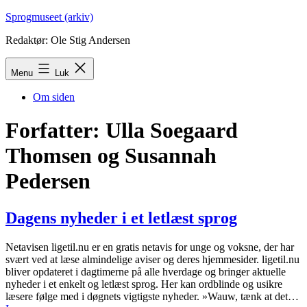
Fortsæt
Sprogmuseet (arkiv)
til
Redaktør: Ole Stig Andersen
indhold
Menu
Luk
Om siden
Forfatter:
Ulla Soegaard
Thomsen og Susannah
Pedersen
Dagens nyheder i et letlæst sprog
Netavisen ligetil.nu er en gratis netavis for unge og voksne, der har
svært ved at læse almindelige aviser og deres hjemmesider. ligetil.nu
bliver opdateret i dagtimerne på alle hverdage og bringer aktuelle
nyheder i et enkelt og letlæst sprog. Her kan ordblinde og usikre
læsere følge med i døgnets vigtigste nyheder. »Wauw, tænk at det…