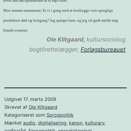
hvert fald før opfindelsen af fx mp3-filer.
Men summa summarum: Er vi i gang med at forebygge vore sproglige
produkters død og bortgang? Jeg spørger bare, og jeg vil godt melde mig
blandt svarerne.
Ole Klitgaard,
kultursociolog
bogtilrettelægger,
Forlagsbureauet
Udgivet
17. marts 2009
Skrevet af
Ole Klitgaard
Kategoriseret som
Sprogpolitik
Mærket
audio
,
digitalisering
,
kanon
,
kulturarv
,
ordforråd
,
Sprogpolitik
,
sprogteknologi
,