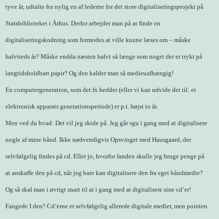
tyve år, udtalte for nylig en af lederne for det store digitaliseringsprojekt på
Statsbiblioteket i Århus. Derfor arbejder man på at finde en
digitaliseringskodning som formodes at ville kunne læses om – måske
halvtreds år? Måske endda næsten halvt så længe som noget der er trykt på
langtidsholdbart papir? Og den kalder man så medieuafhængig!
En computergeneration, som det fx hedder (eller vi kan udvide det til: et
elektronisk apparats generationsperiode) er p.t. højst to år.
Men ved du hvad: Det vil jeg skide på. Jeg går sgu i gang med at digitalisere
nogle af mine bånd. Ikke nødvendigvis Opsvinget med Hausgaard, der
selvfølgelig findes på cd. Eller jo, hvorfor fanden skulle jeg bruge penge på
at anskaffe den på cd, når jeg bare kan digitalisere den fra eget båndmedie?
Og så skal man i øvrigt snart til at i gang med at digitalisere sine cd’er!
Fangede I den? Cd’erne er selvfølgelig allerede digitale medier, men pointen