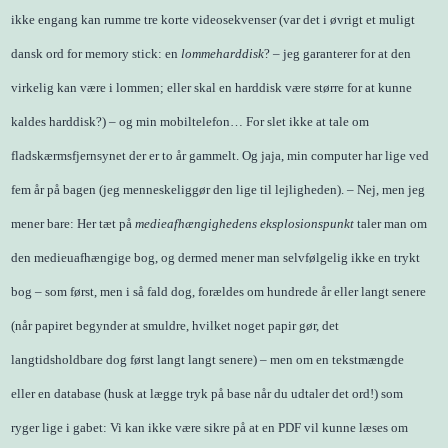
ikke engang kan rumme tre korte videosekvenser (var det i øvrigt et muligt
dansk ord for memory stick: en
lommeharddisk
? – jeg garanterer for at den
virkelig kan være i lommen; eller skal en harddisk være større for at kunne
kaldes harddisk?) – og min mobiltelefon… For slet ikke at tale om
fladskærmsfjernsynet der er to år gammelt. Og jaja, min computer har lige ved
fem år på bagen (jeg menneskeliggør den lige til lejligheden). – Nej, men jeg
mener bare: Her tæt på
medieafhængighedens eksplosionspunkt
taler man om
den medieuafhængige bog, og dermed mener man selvfølgelig ikke en trykt
bog – som først, men i så fald dog, forældes om hundrede år eller langt senere
(når papiret begynder at smuldre, hvilket noget papir gør, det
langtidsholdbare dog først langt langt senere) – men om en tekstmængde
eller en database (husk at lægge tryk på base når du udtaler det ord!) som
ryger lige i gabet: Vi kan ikke være sikre på at en PDF vil kunne læses om