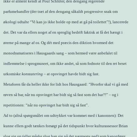
ikke er alment kendt at Poul Schlüter, den dengang regerende
parfumehandler (der træt af den dengang såkaldt progressive snak om
økologi udtalte “Vi kan jo ikke holde op med at gå på toilettet”!), lancerede
det. Det var da ellers noget af en sproglig bedrift faktisk at få det hængt i
ørerne på mange af os. Og dét med præcis den diktion hvormed det
monodramatiseres i Hausgaards sang – som hermed være anbefalet til
indlemmelse i sprogmuseet, om ikke andet, så som fodnote til den ret beset
urkomiske
konstatering
– at opsvinget havde bidt sig fast.
Metaforen får da heller ikke for lidt hos Hausgaard: “Hvorfor skal vi gå med
røven så bar, når nu opsvinget har bidt sig så fast som det har?!” – og i
repetitionen: “når nu opsvinget har bidt sig så fast”.
Ad to (altså spørgsmålet om udtrykket var kommet med i kanonnen): Det
kunne ellers godt tænkes forsøgt på det tidspunkt hvor kulturassessor Brian
slog sig op (eller måske slog han sig på det nærmeste ned) som kanonfører,