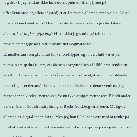
[og det vil jeg fandme ikke høre udtalt påjnten eller påjntet på
uffeellemannsk og ellers påjnted] er at det medie allerede er på vej ud. Ud af
hvad? Af markedet, idiot! Hvorfor er der forresten ikke nogen der taler om
den markedsuafhængige bog
? Haha, sidst jeg stødte på talen om den
medieuafhængige bog, var i tidsskriftet Bogmarkedet.
Et mediestunt som gik forud for kanon-flippet, og i hvert fald var et par
numre mere spektakulært, var da man i begyndelsen af 1980’erne sendte en
satellit ud i Verdensrummet (altså dét, der er jo kun ét, ikke?) indeholdende
frembringelser der ansås for at være karakteristiske for denne verdens, jeg
mener denne klodes, mennesker, for nu ikke at sige: mennesket. Blandt andet
var der Glenn Goulds indspilning af Bachs Goldbergvariationer. Muligvis
allerede en digital indspilning. Men jeg kan ikke lade være med at tænke på
hvilket medie eller evt. hvilke medier den skulle afspilles på – og det var jo i