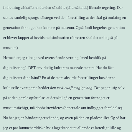
indretning afskaffet under den såkaldte (eller såkaldt) liberale regering. Der
sættes sandelig spørgsmålstegn ved den forestilling at der skal gå omkring en
generation før noget kan komme på museum. Også fordi begrebet generation
er blevet kuppet af bevidsthedsindustrien (forresten skal det ord også på
museum).
Hermed er jeg tilbage ved ovenstående sætning “med henblik på
digitalisering”. DET er virkelig kulturens museale mantra. Har du fået
digitaliseret dine bånd? En af de mere absurde forestillinger hos denne
kulturelle avantgarde hedder
den medieuafhængige bog
. Det peger i sig selv
på at den gamle opfattelse, at der skal gå en generation før noget er
museumsfæhigt, må dobbeltrevideres (der er tale om indbygget forældelse).
Nu har jeg en båndoptager stående, og oven på den en pladespiller. Og så har
jeg et par lommeharddiske hvis lagerkapacitet allerede er latterligt lille og