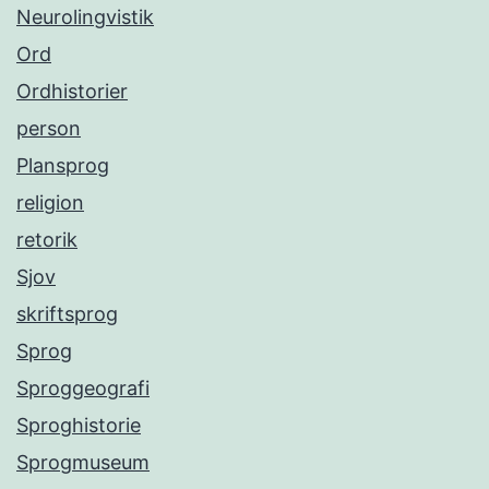
Neurolingvistik
Ord
Ordhistorier
person
Plansprog
religion
retorik
Sjov
skriftsprog
Sprog
Sproggeografi
Sproghistorie
Sprogmuseum