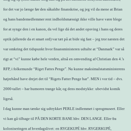
for det var jo længe før den såkaldte finanskrise, og jeg vil da mene at Brian
og hans bandemedlemmer rent indholdsmæssigt ikke ville have være blege
for at synge den i en kanon, da vel lige dá det andet opsving i hans og deres
optik (allerede da et smart ord) var tæt på at bide sig fast – jeg tror næsten det
var omkring det tidspunkt hvor finansministeren udtalte at “Danmark” var så
rigt at “vi” kunne købe hele verden, altså en omvending af Christian den 4.’s
RFP, i folkemunde “Riget Fattes Penge”. Nu kunne maksimalstatsministerens
højrehånd have drejet det til “Rigets Fatter Penge har”. MEN i vor tid – dvs.
2000-tallet – har humoren trange kår, og dens modstykke: ubevidst komik
ligeså.
I dag kunne man tænke sig udtrykket PERLE indlemmet i sprogmuseet. Eller
vi kan gå tilbage til PÅ DEN KORTE BANE hhv. DEN LANGE. Eller fra
koloniseringen af hverdagslivet: en RYGEKUPÉ hhv. RYGERKUPÉ,