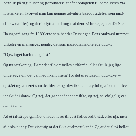
henblik på digitalisering (forbindelse af båndoptageren til computeren via
forstærkeren hvorved man kan gemme udvalgte båndoptagelser som mp3-
eller wma-filer), og derfor lyttede til nogle af dem, så hørte jeg dendér Niels
Hausgaard-sang fra 1980’erne som hedder Opsvinget. Dens omkvæd rummer
virkelig en ørehænger, nemlig det som monodrama citerede udtryk
“Opsvinget har bidt sig fast”.
Og nu tænker jeg: Hører dét til vort fælles ordforråd, eller skulle jeg lige
undersøge om det var med i kanonnen? For det er jo kanon, udtrykket –
opstået og lanceret som det hhv. er og blev før den betydning af kanon blev
indskudt i dansk. Og nej, det gør det åbenbart ikke, og nej, selvfølgelig var
det ikke det.
Ad ét (altså spørgsmålet om det hører til vort fælles ordforråd, eller nja, men
så ordskat da): Det viser sig at det ikke er alment kendt. Og at det altså heller