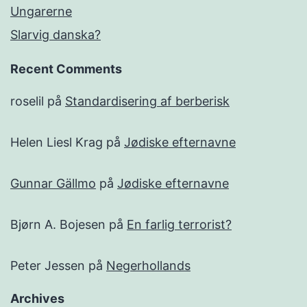
Ungarerne
Slarvig danska?
Recent Comments
roselil
på
Standardisering af berberisk
Helen Liesl Krag
på
Jødiske efternavne
Gunnar Gällmo
på
Jødiske efternavne
Bjørn A. Bojesen
på
En farlig terrorist?
Peter Jessen
på
Negerhollands
Archives