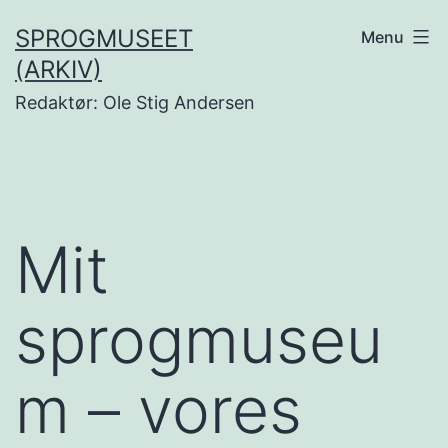
Fortsæt
SPROGMUSEET
Menu
til
(ARKIV)
indhold
Redaktør: Ole Stig Andersen
Mit
sprogmuseu
m – vores