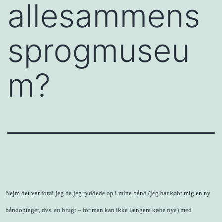
allesammens
sprogmuseu
m?
Nejm det var fordi jeg da jeg ryddede op i mine bånd (jeg har købt mig en ny
båndoptager, dvs. en brugt – for man kan ikke længere købe nye) med