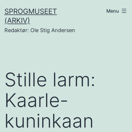
Fortsæt
SPROGMUSEET
Menu
til
(ARKIV)
indhold
Redaktør: Ole Stig Andersen
Stille larm:
Kaarle-
kuninkaan