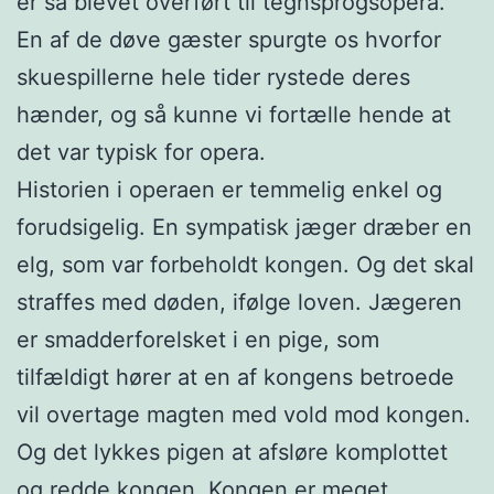
er så blevet overført til tegnsprogsopera.
En af de døve gæster spurgte os hvorfor
skuespillerne hele tider rystede deres
hænder, og så kunne vi fortælle hende at
det var typisk for opera.
Historien i operaen er temmelig enkel og
forudsigelig. En sympatisk jæger dræber en
elg, som var forbeholdt kongen. Og det skal
straffes med døden, ifølge loven. Jægeren
er smadderforelsket i en pige, som
tilfældigt hører at en af kongens betroede
vil overtage magten med vold mod kongen.
Og det lykkes pigen at afsløre komplottet
og redde kongen. Kongen er meget