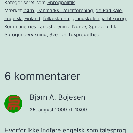
Kategoriseret som
Sprogpolitik
Mærket
børn
,
Danmarks Lærerforening
,
de Radikale
,
engelsk
,
Finland
,
folkeskolen
,
grundskolen
,
ja til sprog
,
Kommunernes Landsforening
,
Norge
,
Sprogpolitik
,
Sprogundervisning
,
Sverige
,
tosprogethed
6 kommentarer
Bjørn A. Bojesen
25. august 2009 kl. 10:09
Hvorfor ikke indføre engelsk som talesprog