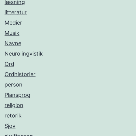
læsning
litteratur
Medier
Musik
Navne
Neurolingvistik
Ord
Ordhistorier
person
Plansprog
religion
retorik
Sjov