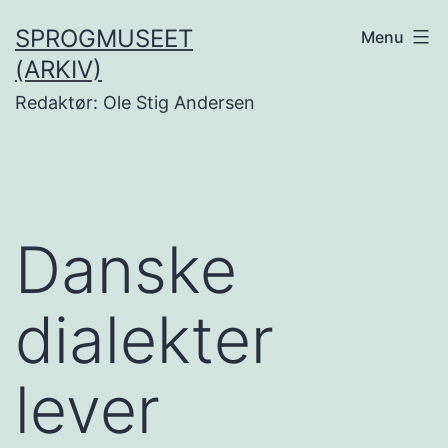
Fortsæt
SPROGMUSEET
Menu
til
(ARKIV)
indhold
Redaktør: Ole Stig Andersen
Danske
dialekter
lever