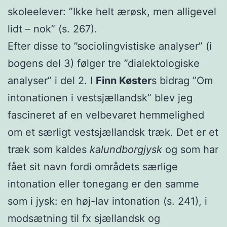
skoleelever: ”Ikke helt ærøsk, men alligevel
lidt – nok” (s. 267).
Efter disse to ”sociolingvistiske analyser” (i
bogens del 3) følger tre ”dialektologiske
analyser” i del 2. I
Finn Køster
s bidrag ”Om
intonationen i vestsjællandsk” blev jeg
fascineret af en velbevaret hemmelighed
om et særligt vestsjællandsk træk. Det er et
træk som kaldes
kalundborgjysk
og som har
fået sit navn fordi områdets særlige
intonation eller tonegang er den samme
som i jysk: en høj-lav intonation (s. 241), i
modsætning til fx sjællandsk og