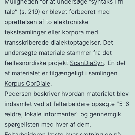
Muligheden for at undersøge ”syntaks i fri
tale” (s. 219) er blevet forbedret med
oprettelsen af to elektroniske
tekstsamlinger eller korpora med
transskriberede dialektoptagelser. Det
undersøgte materiale stammer fra det
fællesnordiske projekt
ScanDiaSyn
. En del
af materialet er tilgængeligt i samlingen
Korpus CorDiale
.
Pedersen beskriver hvordan materialet blev
indsamlet ved at feltarbejdere opsøgte ”5-6
ældre, lokale informanter” og gennemgik
spørgelisten med hver af dem.
Feltarbejderen læste hver sætning op på