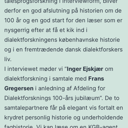
talesprogsforskning i interviewform, bliver
derfor en god afslutning på historien om de
100 år og en god start for den læser som er
nysgerrig efter at få et kik ind i
dialektforskningens københavnske historie
og i en fremtrædende dansk dialektforskers
liv.
I interviewet møder vi ”
Inger Ejskjær
om
dialektforskning i samtale med
Frans
Gregersen
i anledning af Afdeling for
Dialektforsknings 100-års jubilæum”. De to
samtalepartnere får på elegant vis fortalt en
krydret personlig historie og underholdende
faghistorie. Vi kan læse om en KGB-agent,