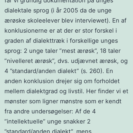
får vi grundig dokumentation på unges
dialektale sprog (i år 2005 da de unge
ærøske skoleelever blev interviewet). En af
konklusionerne er at der er stor forskel i
graden af dialekttræk i forskellige unges
sprog: 2 unge taler ”mest ærøsk”, 18 taler
”nivelleret ærøsk”, dvs. udjævnet ærøsk, og
4 ”standard/anden dialekt” (s. 260). En
anden konklusion drejer sig om forholdet
mellem dialektgrad og livstil. Her finder vi et
mønster som ligner mønstre som er kendt
fra andre undersøgelser: Af de 4
”intellektuelle” unge snakker 2
”standard/anden dialekt”, mens