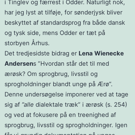
i Tinglev og færrest i Odder. Naturligt nok,
har jeg lyst at tilføje, for sønderjysk bliver
beskyttet af standardsprog fra både dansk
og tysk side, mens Odder er tæt på
storbyen Århus.
Det tredjesidste bidrag er
Lena Wienecke
Andersen
s ”Hvordan står det til med
ærøsk? Om sprogbrug, livsstil og
sprogholdninger blandt unge på Ærø”.
Denne undersøgelse imponerer ved at tage
sig af
”alle
dialektale træk” i ærøsk (s. 254)
og ved at fokusere på en treenighed af
sprogbrug, livsstil og sprogholdninger. Igen