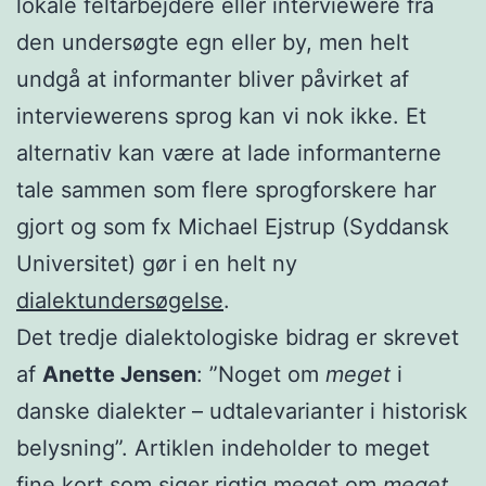
lokale feltarbejdere eller interviewere fra
den undersøgte egn eller by, men helt
undgå at informanter bliver påvirket af
interviewerens sprog kan vi nok ikke. Et
alternativ kan være at lade informanterne
tale sammen som flere sprogforskere har
gjort og som fx Michael Ejstrup (Syddansk
Universitet) gør i en helt ny
dialektundersøgelse
.
Det tredje dialektologiske bidrag er skrevet
af
Anette Jensen
: ”Noget om
meget
i
danske dialekter – udtalevarianter i historisk
belysning”. Artiklen indeholder to meget
fine kort som siger rigtig meget om
meget.