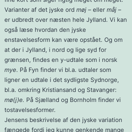
Varianter af det jyske ord
møj
– eller
måj
–
er udbredt over næsten hele Jylland. Vi kan
også læse hvordan den jyske
enstavelsesform kan være opstået. Og om
at der i Jylland, i nord og lige syd for
grænsen, findes en y-udtale som i norsk
mye
. På Fyn finder vi bl.a. udtaler som
ligner en udtale i det sydligste Sydnorge,
bl.a. omkring Kristiansand og Stavanger:
mø(j)e.
På Sjælland og Bornholm finder vi
tostavelsesformer.
Jensens beskrivelse af den jyske variation
fængede fordi jeg kunne genkende mange