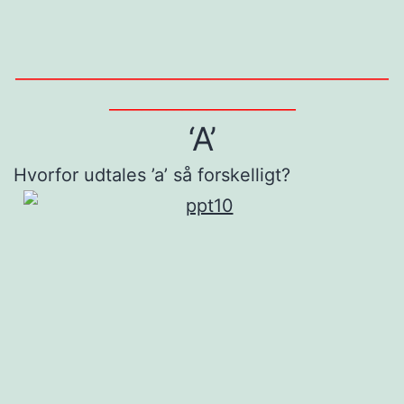
______________________________________________
_______________________
‘A’
Hvorfor udtales ’a’ så forskelligt?