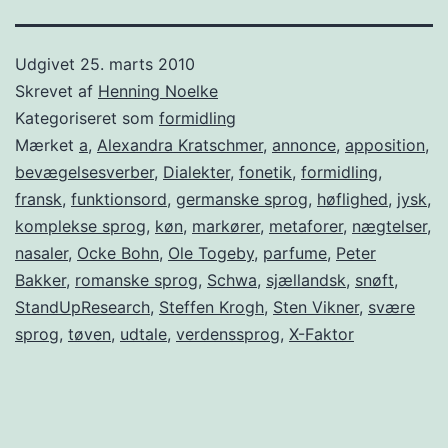
Udgivet
25. marts 2010
Skrevet af
Henning Noelke
Kategoriseret som
formidling
Mærket
a
,
Alexandra Kratschmer
,
annonce
,
apposition
,
bevægelsesverber
,
Dialekter
,
fonetik
,
formidling
,
fransk
,
funktionsord
,
germanske sprog
,
høflighed
,
jysk
,
komplekse sprog
,
køn
,
markører
,
metaforer
,
nægtelser
,
nasaler
,
Ocke Bohn
,
Ole Togeby
,
parfume
,
Peter
Bakker
,
romanske sprog
,
Schwa
,
sjællandsk
,
snøft
,
StandUpResearch
,
Steffen Krogh
,
Sten Vikner
,
svære
sprog
,
tøven
,
udtale
,
verdenssprog
,
X-Faktor