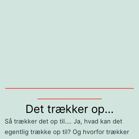
______________________________________________
_______________________
Det trækker op…
Så trækker det op til…. Ja, hvad kan det
egentlig trække op til? Og hvorfor trækker