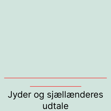
______________________________________________
_______________________
Jyder og sjællænderes
udtale