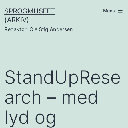
Fortsæt
SPROGMUSEET
Menu
til
(ARKIV)
indhold
Redaktør: Ole Stig Andersen
StandUpRese
arch – med
lyd og