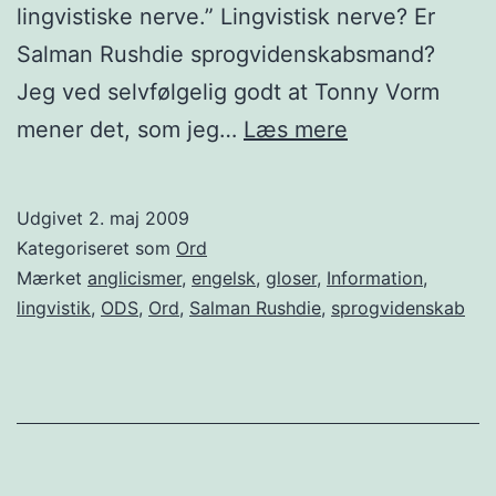
lingvistiske nerve.” Lingvistisk nerve? Er
Salman Rushdie sprogvidenskabsmand?
Jeg ved selvfølgelig godt at Tonny Vorm
Sproglig
mener det, som jeg…
Læs mere
eller
lingvistisk?
Udgivet
2. maj 2009
Kategoriseret som
Ord
Mærket
anglicismer
,
engelsk
,
gloser
,
Information
,
lingvistik
,
ODS
,
Ord
,
Salman Rushdie
,
sprogvidenskab