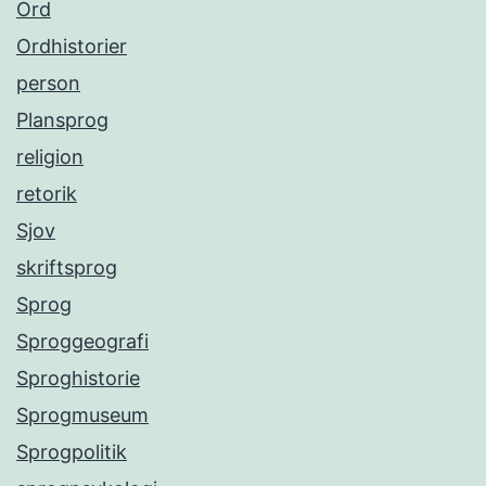
Ord
Ordhistorier
person
Plansprog
religion
retorik
Sjov
skriftsprog
Sprog
Sproggeografi
Sproghistorie
Sprogmuseum
Sprogpolitik