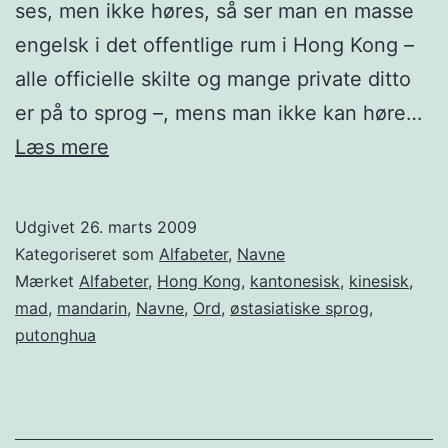
ses, men ikke høres, så ser man en masse
engelsk i det offentlige rum i Hong Kong –
alle officielle skilte og mange private ditto
er på to sprog –, mens man ikke kan høre…
Fordrukken
Læs mere
gris?
Udgivet
26. marts 2009
Kategoriseret som
Alfabeter
,
Navne
Mærket
Alfabeter
,
Hong Kong
,
kantonesisk
,
kinesisk
,
mad
,
mandarin
,
Navne
,
Ord
,
østasiatiske sprog
,
putonghua