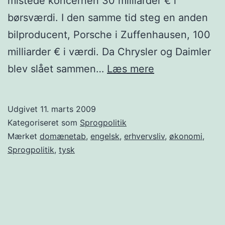
mistede koncernen 30 milliarder € i
børsværdi. I den samme tid steg en anden
bilproducent, Porsche i Zuffenhausen, 100
milliarder € i værdi. Da Chrysler og Daimler
Er
blev slået sammen…
Læs mere
engelsk
som
Udgivet
11. marts 2009
koncernsprog
Kategoriseret som
Sprogpolitik
skyld
Mærket
domænetab
,
engelsk
,
erhvervsliv
,
økonomi
,
Sprogpolitik
,
tysk
i
økonomisk
nedtur
for
DaimlerChrysle