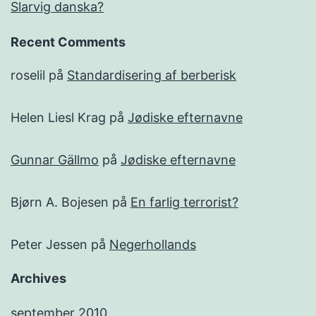
Slarvig danska?
Recent Comments
roselil
på
Standardisering af berberisk
Helen Liesl Krag
på
Jødiske efternavne
Gunnar Gällmo
på
Jødiske efternavne
Bjørn A. Bojesen
på
En farlig terrorist?
Peter Jessen
på
Negerhollands
Archives
september 2010