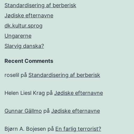
Standardisering af berberisk
Jødiske efternavne
dk.kultur.sprog
Ungarerne
Slarvig danska?
Recent Comments
roselil
på
Standardisering af berberisk
Helen Liesl Krag
på
Jødiske efternavne
Gunnar Gällmo
på
Jødiske efternavne
Bjørn A. Bojesen
på
En farlig terrorist?