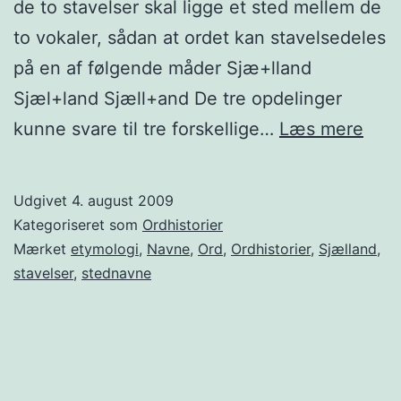
de to stavelser skal ligge et sted mellem de
to vokaler, sådan at ordet kan stavelsedeles
på en af følgende måder Sjæ+lland
Sjæl+land Sjæll+and De tre opdelinger
Sjæl
kunne svare til tre forskellige…
Læs mere
…
Udgivet
4. august 2009
Kategoriseret som
Ordhistorier
Mærket
etymologi
,
Navne
,
Ord
,
Ordhistorier
,
Sjælland
,
stavelser
,
stednavne