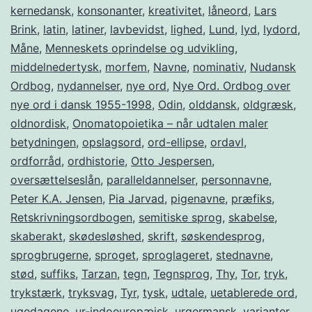
kernedansk
,
konsonanter
,
kreativitet
,
låneord
,
Lars
Brink
,
latin
,
latiner
,
lavbevidst
,
lighed
,
Lund
,
lyd
,
lydord
,
Måne
,
Menneskets oprindelse og udvikling
,
middelnedertysk
,
morfem
,
Navne
,
nominativ
,
Nudansk
Ordbog
,
nydannelser
,
nye ord
,
Nye Ord. Ordbog over
nye ord i dansk 1955-1998
,
Odin
,
olddansk
,
oldgræsk
,
oldnordisk
,
Onomatopoietika – når udtalen maler
betydningen
,
opslagsord
,
ord-ellipse
,
ordavl
,
ordforråd
,
ordhistorie
,
Otto Jespersen
,
oversættelseslån
,
paralleldannelser
,
personnavne
,
Peter K.A. Jensen
,
Pia Jarvad
,
pigenavne
,
præfiks
,
Retskrivningsordbogen
,
semitiske sprog
,
skabelse
,
skaberakt
,
skødesløshed
,
skrift
,
søskendesprog
,
sprogbrugerne
,
sproget
,
sproglageret
,
stednavne
,
stød
,
suffiks
,
Tarzan
,
tegn
,
Tegnsprog
,
Thy
,
Tor
,
tryk
,
trykstærk
,
tryksvag
,
Tyr
,
tysk
,
udtale
,
uetablerede ord
,
ugedagene
,
ur-indoeuropæisk
,
urgermansk
,
varianter
,