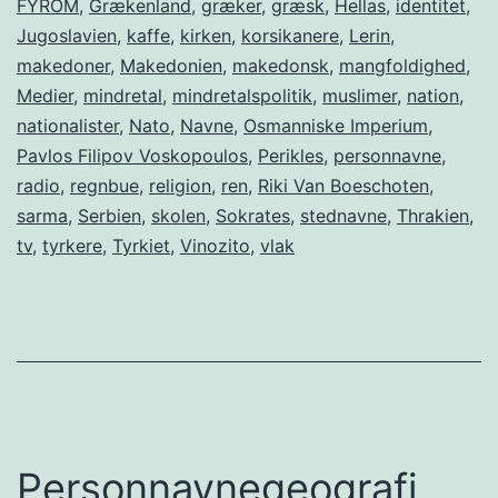
FYROM
,
Grækenland
,
græker
,
græsk
,
Hellas
,
identitet
,
Jugoslavien
,
kaffe
,
kirken
,
korsikanere
,
Lerin
,
makedoner
,
Makedonien
,
makedonsk
,
mangfoldighed
,
Medier
,
mindretal
,
mindretalspolitik
,
muslimer
,
nation
,
nationalister
,
Nato
,
Navne
,
Osmanniske Imperium
,
Pavlos Filipov Voskopoulos
,
Perikles
,
personnavne
,
radio
,
regnbue
,
religion
,
ren
,
Riki Van Boeschoten
,
sarma
,
Serbien
,
skolen
,
Sokrates
,
stednavne
,
Thrakien
,
tv
,
tyrkere
,
Tyrkiet
,
Vinozito
,
vlak
Personnavnegeografi