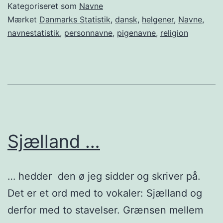
blevet
Kategoriseret som
Navne
af
Mærket
Danmarks Statistik
,
dansk
,
helgener
,
Navne
,
navnestatistik
,
personnavne
,
pigenavne
,
religion
Maren?
Sjælland …
… hedder den ø jeg sidder og skriver på.
Det er et ord med to vokaler: Sjælland og
derfor med to stavelser. Grænsen mellem