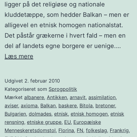
ligger på det religiøse og nationale
kluddetæppe, som hedder Balkan – men er
alligevel en etnisk homogen nationalstat.
Det påstår grækerne i hvert fald – men en
del af landets egne borgere er uenige.…
Makedonsk
Læs mere
i
Grækenland
Udgivet
2. februar 2010
Kategoriseret som
Sprogpolitik
Mærket
albanere
,
Antikken
,
arnavit
,
assimilation
,
aviser
,
axioma
,
Balkan
,
baskere
,
Bitola
,
bretoner
,
Bulgarien
,
dolmades
,
etnisk
,
etnisk homogen
,
etnisk
rensning
,
etniske gruppe
,
EU
,
Europæiske
Menneskeretsdomstol
,
Florina
,
FN
,
folkeslag
,
Frankrig
,