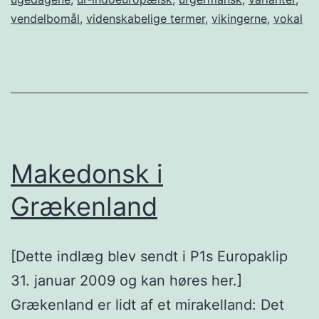
vendelbomål
,
videnskabelige termer
,
vikingerne
,
vokal
Makedonsk i
Grækenland
[Dette indlæg blev sendt i P1s Europaklip
31. januar 2009 og kan høres her.]
Grækenland er lidt af et mirakelland: Det