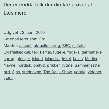
Der er endda folk der direkte prøver at…
Eyjafjallajökull
Læs mere
Udgivet
23. april 2010
Kategoriseret som
Ord
Mærket
accent
,
aktuelle sprog
,
BBC
,
ejefald
,
Eyjafjallajökull
,
fejl
,
flertal
,
fuge-e
,
fuge-s
,
germanske
sprog
,
gletsjer
,
Island
,
islandsk
,
jøkel
,
Kevin
,
Medier
,
Navne
,
nordisk
,
omlyd
,
prikker
,
rytme
,
Sammensatte
ord
,
Sjov
,
stednavne
,
The Daily Show
,
udtale
,
videoer
,
vulkan