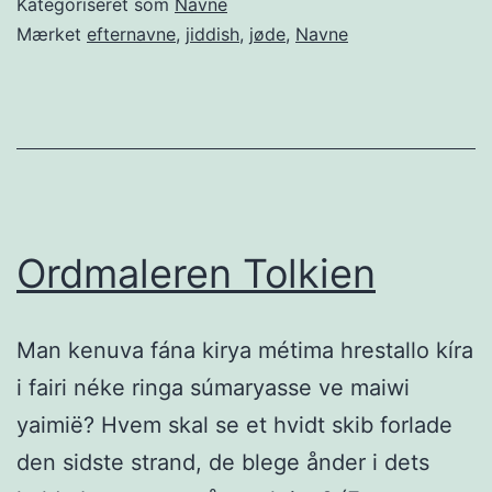
Kategoriseret som
Navne
Mærket
efternavne
,
jiddish
,
jøde
,
Navne
Ordmaleren Tolkien
Man kenuva fána kirya métima hrestallo kíra
i fairi néke ringa súmaryasse ve maiwi
yaimië? Hvem skal se et hvidt skib forlade
den sidste strand, de blege ånder i dets