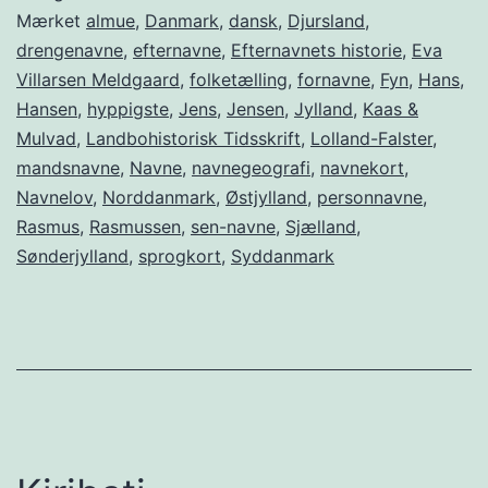
Mærket
almue
,
Danmark
,
dansk
,
Djursland
,
drengenavne
,
efternavne
,
Efternavnets historie
,
Eva
Villarsen Meldgaard
,
folketælling
,
fornavne
,
Fyn
,
Hans
,
Hansen
,
hyppigste
,
Jens
,
Jensen
,
Jylland
,
Kaas &
Mulvad
,
Landbohistorisk Tidsskrift
,
Lolland-Falster
,
mandsnavne
,
Navne
,
navnegeografi
,
navnekort
,
Navnelov
,
Norddanmark
,
Østjylland
,
personnavne
,
Rasmus
,
Rasmussen
,
sen-navne
,
Sjælland
,
Sønderjylland
,
sprogkort
,
Syddanmark