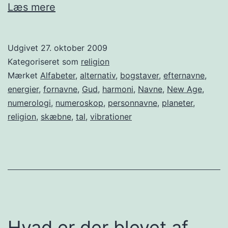
Bogstavers
Læs mere
energier
Udgivet
27. oktober 2009
Kategoriseret som
religion
Mærket
Alfabeter
,
alternativ
,
bogstaver
,
efternavne
,
energier
,
fornavne
,
Gud
,
harmoni
,
Navne
,
New Age
,
numerologi
,
numeroskop
,
personnavne
,
planeter
,
religion
,
skæbne
,
tal
,
vibrationer
Hvad er der blevet af