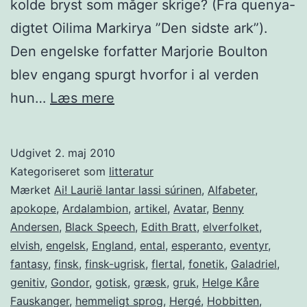
kolde bryst som måger skrige? (Fra quenya-
digtet Oilima Markirya ”Den sidste ark”).
Den engelske forfatter Marjorie Boulton
blev engang spurgt hvorfor i al verden
Ordmaleren
hun…
Læs mere
Tolkien
Udgivet
2. maj 2010
Kategoriseret som
litteratur
Mærket
Ai! Laurië lantar lassi súrinen
,
Alfabeter
,
apokope
,
Ardalambion
,
artikel
,
Avatar
,
Benny
Andersen
,
Black Speech
,
Edith Bratt
,
elverfolket
,
elvish
,
engelsk
,
England
,
ental
,
esperanto
,
eventyr
,
fantasy
,
finsk
,
finsk-ugrisk
,
flertal
,
fonetik
,
Galadriel
,
genitiv
,
Gondor
,
gotisk
,
græsk
,
gruk
,
Helge Kåre
Fauskanger
,
hemmeligt sprog
,
Hergé
,
Hobbitten
,