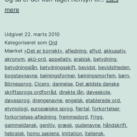
Skabes
mere
der
aldrig
Udgivet
22. marts 2010
nye
Kategoriseret som
Ord
morfemer?
Mærket
»Det er korrekt«
,
afledning
,
aflyd
,
akkusativ
,
akronym
,
akü-ord
,
appellativ
,
arabisk
,
betydning
,
betydningslån
,
betydningsskift
,
bevidst
,
bevidstheden
,
bogstavnavne
,
bøjningsformer
,
bøjningsmorfem
,
børn
,
Börnesprog
,
Cicero
,
dannelse
,
Det ældste danske
skriftsprogs ordforråd
,
direkte lån
,
døveskole
,
døvesprog
,
drengenavne
,
engelsk
,
etablerede ord
,
etymologi
,
europæiske sprog
,
flertal
,
forkortelser
,
forkortelses-afledning
,
fremmedord
,
Frigg
,
gammeldansk
,
genitiv
,
græsk
,
gudenavne
,
håndskrift
,
hebraisk
,
homo sapiens
,
imitation
,
italiensk
,