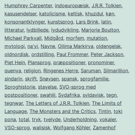
Humphrey Carpenter
,
indoeuropæisk
,
J.R.R. Tolkien
,
kasusendelser
,
katolicisme
,
keltisk
,
khuzdul
,
køn
,
konsonantklynger
,
kunstsprog
,
Lars Brink
,
latin
,
litteratur
,
lydbillede
,
lydudvikling
,
Marjorie Boulton
,
Michael Parkvall
,
Midgård
,
morfem
,
mutation
,
mytologi
,
na'vi
,
Navne
,
Oilima Markirya
,
oldengelsk
,
oldnordisk
,
ordstilling
,
Paul Frommer
,
Peter Jackson
,
Piet Hein
,
Plansprog
,
præpositioner
,
pronominer
,
quenya
,
religion
,
Ringenes Herre
,
Saruman
,
Silmarillion
,
sindarin
,
skrift
,
Snøvsen
,
spansk
,
sprogfamilie
,
Sproghistorie
,
stavelse
,
SVO-sprog med
postpositioner
,
swahili
,
Sydafrika
,
syldavisk
,
tegn
,
tegnwar
,
The Letters of J.R.R. Tolkien
,
The Limits of
Language
,
The Monsters and the Critics
,
Tintin
,
toki
pona
,
total
,
tryk
,
tvelyde
,
Underholdning
,
vokaler
,
VSO-sprog
,
walisisk
,
Wolfgang Köhler
,
Zamenhof