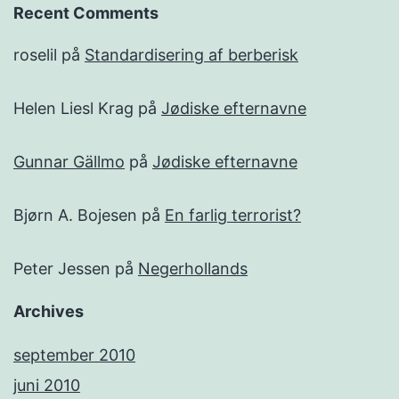
Recent Comments
roselil
på
Standardisering af berberisk
Helen Liesl Krag
på
Jødiske efternavne
Gunnar Gällmo
på
Jødiske efternavne
Bjørn A. Bojesen
på
En farlig terrorist?
Peter Jessen
på
Negerhollands
Archives
september 2010
juni 2010