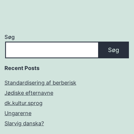
Søg
Søg
Recent Posts
Standardisering af berberisk
Jødiske efternavne
dk.kultur.sprog
Ungarerne
Slarvig danska?