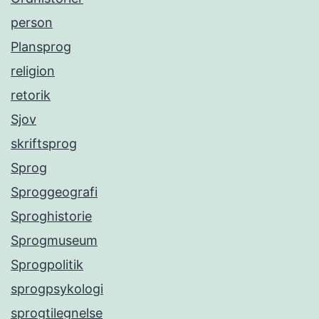
person
Plansprog
religion
retorik
Sjov
skriftsprog
Sprog
Sproggeografi
Sproghistorie
Sprogmuseum
Sprogpolitik
sprogpsykologi
sprogtilegnelse