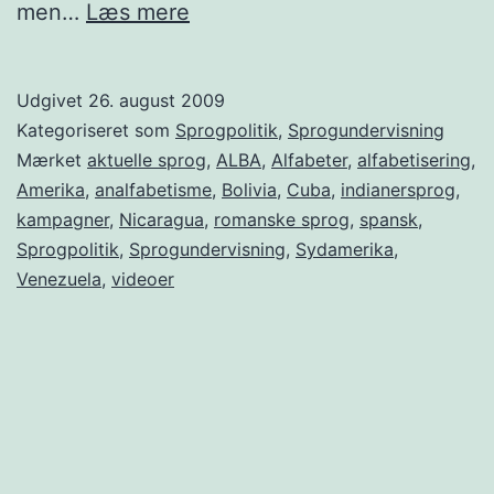
Nicaragua
men…
Læs mere
erklærer
sig
Udgivet
26. august 2009
analfabetismefrit
Kategoriseret som
Sprogpolitik
,
Sprogundervisning
Mærket
aktuelle sprog
,
ALBA
,
Alfabeter
,
alfabetisering
,
Amerika
,
analfabetisme
,
Bolivia
,
Cuba
,
indianersprog
,
kampagner
,
Nicaragua
,
romanske sprog
,
spansk
,
Sprogpolitik
,
Sprogundervisning
,
Sydamerika
,
Venezuela
,
videoer