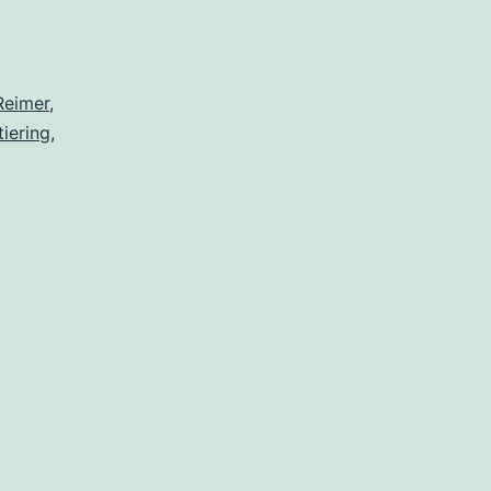
 Reimer
,
tiering
,