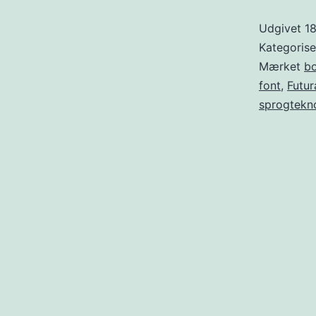
Udgivet
1
Kategoris
Mærket
bo
font
,
Futur
sprogtekn