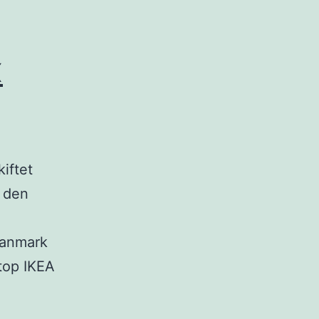
x
kiftet
l den
Danmark
Stop IKEA