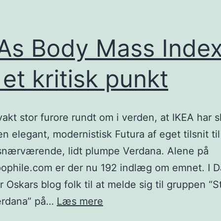
As Body Mass Inde
 et kritisk punkt
vakt stor furore rundt om i verden, at IKEA har s
en elegant, modernistisk Futura af eget tilsnit ti
snærværende, lidt plumpe Verdana. Alene på
ophile.com er der nu 192 indlæg om emnet. I 
r Oskars blog folk til at melde sig til gruppen “
IKEAs
erdana” på…
Læs mere
Body