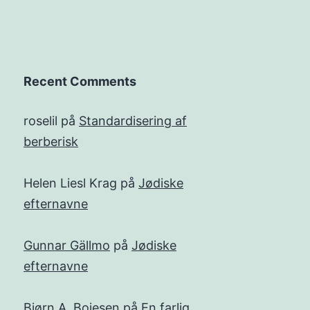
Recent Comments
roselil
på
Standardisering af
berberisk
Helen Liesl Krag
på
Jødiske
efternavne
Gunnar Gällmo
på
Jødiske
efternavne
Bjørn A. Bojesen
på
En farlig