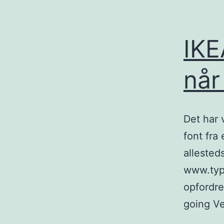
IKE
når
Det har 
font fra 
allested
www.typ
opfordre
going V