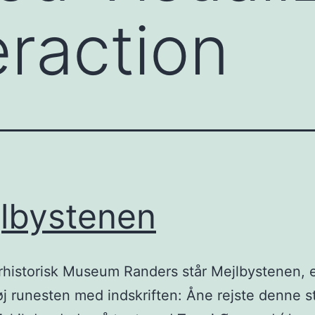
eraction
lbystenen
rhistorisk Museum Randers står Mejlbystenen, 
 runesten med indskriften: Åne rejste denne st