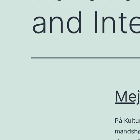
and Int
Mej
På Kultu
mandshøj