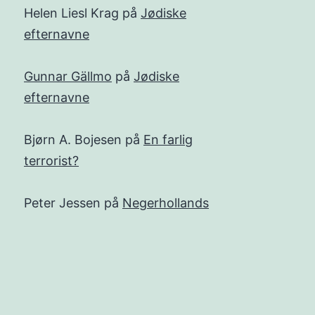
Helen Liesl Krag
på
Jødiske
efternavne
Gunnar Gällmo
på
Jødiske
efternavne
Bjørn A. Bojesen
på
En farlig
terrorist?
Peter Jessen
på
Negerhollands