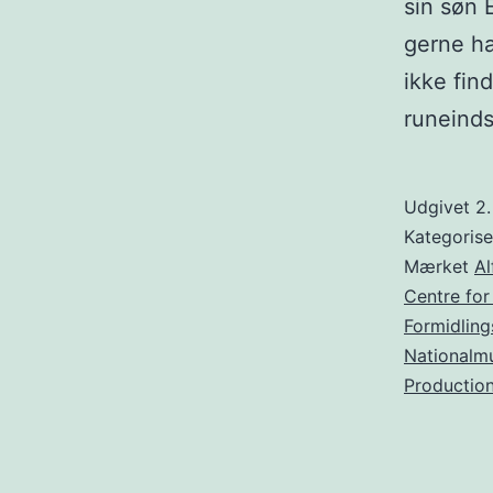
sin søn 
gerne ha
ikke fin
runeinds
Udgivet
2
Kategoris
Mærket
Al
Centre for
Formidling
Nationalm
Productio