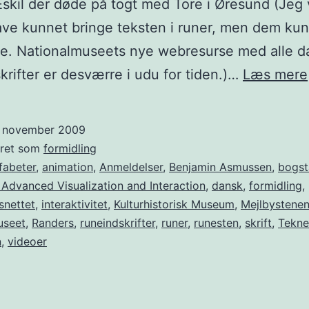
Eskil der døde på togt med Tore i Øresund (Jeg v
ve kunnet bringe teksten i runer, men dem kun
de. Nationalmuseets nye webresurse med alle 
krifter er desværre i udu for tiden.)…
Læs mere
. november 2009
eret som
formidling
fabeter
,
animation
,
Anmeldelser
,
Benjamin Asmussen
,
bogst
 Advanced Visualization and Interaction
,
dansk
,
formidling
,
snettet
,
interaktivitet
,
Kulturhistorisk Museum
,
Mejlbystene
useet
,
Randers
,
runeindskrifter
,
runer
,
runesten
,
skrift
,
Tekne
n
,
videoer