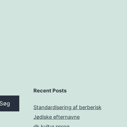
Recent Posts
Søg
Standardisering af berberisk
Jødiske efternavne
dk.kultur.sprog