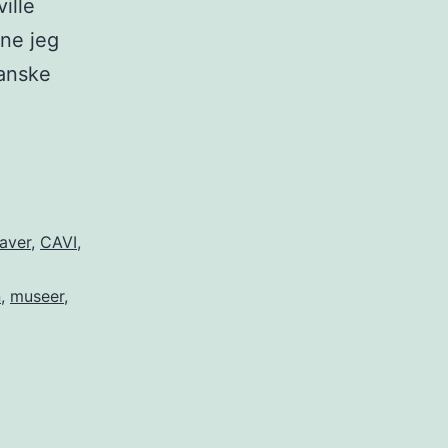
ille
ne jeg
danske
Mejlbystenen
aver
,
CAVI
,
n
,
museer
,