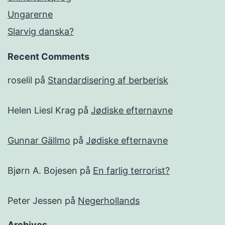
Ungarerne
Slarvig danska?
Recent Comments
roselil
på
Standardisering af berberisk
Helen Liesl Krag
på
Jødiske efternavne
Gunnar Gällmo
på
Jødiske efternavne
Bjørn A. Bojesen
på
En farlig terrorist?
Peter Jessen
på
Negerhollands
Archives