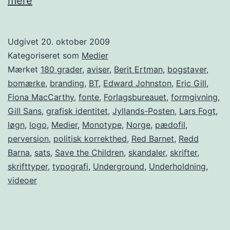
mere
bogstaver
Udgivet
20. oktober 2009
Kategoriseret som
Medier
Mærket
180 grader
,
aviser
,
Berit Ertman
,
bogstaver
,
bomærke
,
branding
,
BT
,
Edward Johnston
,
Eric Gill
,
Fiona MacCarthy
,
fonte
,
Forlagsbureauet
,
formgivning
,
Gill Sans
,
grafisk identitet
,
Jyllands-Posten
,
Lars Fogt
,
løgn
,
logo
,
Medier
,
Monotype
,
Norge
,
pædofil
,
perversion
,
politisk korrekthed
,
Red Barnet
,
Redd
Barna
,
sats
,
Save the Children
,
skandaler
,
skrifter
,
skrifttyper
,
typografi
,
Underground
,
Underholdning
,
videoer