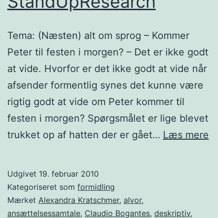
StandUpResearch
Tema: (Næsten) alt om sprog – Kommer
Peter til festen i morgen? – Det er ikke godt
at vide. Hvorfor er det ikke godt at vide når
afsender formentlig synes det kunne være
rigtig godt at vide om Peter kommer til
festen i morgen? Spørgsmålet er lige blevet
S
trukket op af hatten der er gået…
Læs mere
Udgivet
19. februar 2010
Kategoriseret som
formidling
Mærket
Alexandra Kratschmer
,
alvor
,
ansættelsessamtale
,
Claudio Bogantes
,
deskriptiv
,