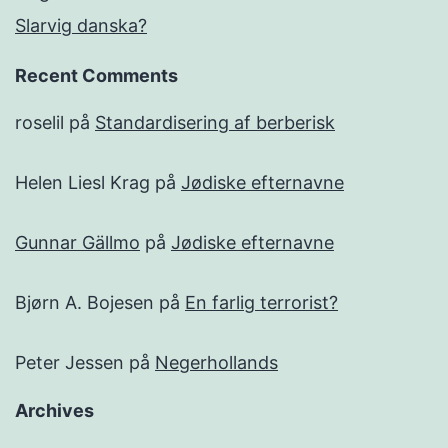
Slarvig danska?
Recent Comments
roselil
på
Standardisering af berberisk
Helen Liesl Krag
på
Jødiske efternavne
Gunnar Gällmo
på
Jødiske efternavne
Bjørn A. Bojesen
på
En farlig terrorist?
Peter Jessen
på
Negerhollands
Archives