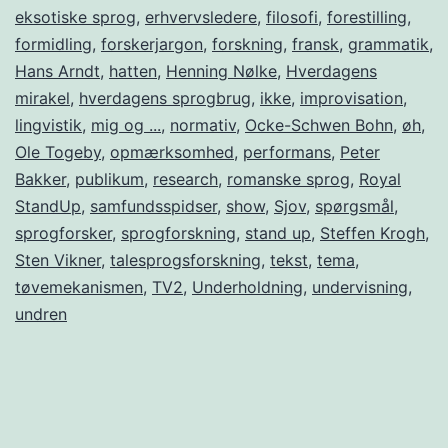
eksotiske sprog
,
erhvervsledere
,
filosofi
,
forestilling
,
formidling
,
forskerjargon
,
forskning
,
fransk
,
grammatik
,
Hans Arndt
,
hatten
,
Henning Nølke
,
Hverdagens
mirakel
,
hverdagens sprogbrug
,
ikke
,
improvisation
,
lingvistik
,
mig og ...
,
normativ
,
Ocke-Schwen Bohn
,
øh
,
Ole Togeby
,
opmærksomhed
,
performans
,
Peter
Bakker
,
publikum
,
research
,
romanske sprog
,
Royal
StandUp
,
samfundsspidser
,
show
,
Sjov
,
spørgsmål
,
sprogforsker
,
sprogforskning
,
stand up
,
Steffen Krogh
,
Sten Vikner
,
talesprogsforskning
,
tekst
,
tema
,
tøvemekanismen
,
TV2
,
Underholdning
,
undervisning
,
undren