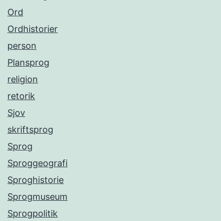
Ord
Ordhistorier
person
Plansprog
religion
retorik
Sjov
skriftsprog
Sprog
Sproggeografi
Sproghistorie
Sprogmuseum
Sprogpolitik