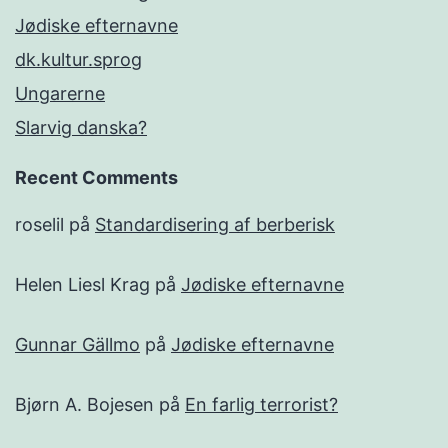
Jødiske efternavne
dk.kultur.sprog
Ungarerne
Slarvig danska?
Recent Comments
roselil
på
Standardisering af berberisk
Helen Liesl Krag
på
Jødiske efternavne
Gunnar Gällmo
på
Jødiske efternavne
Bjørn A. Bojesen
på
En farlig terrorist?