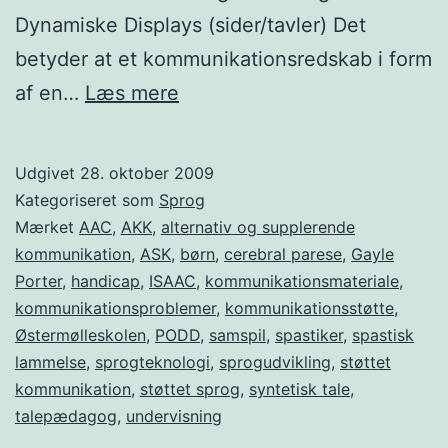
Dynamiske Displays (sider/tavler) Det
betyder at et kommunikationsredskab i form
Støttet
af en…
Læs mere
kommunikation
med
Udgivet
28. oktober 2009
udgangspunkt
Kategoriseret som
Sprog
i
Mærket
AAC
,
AKK
,
alternativ og supplerende
kommunikation
,
ASK
,
børn
,
cerebral parese
,
Gayle
PODD
Porter
,
handicap
,
ISAAC
,
kommunikationsmateriale
,
kommunikationsproblemer
,
kommunikationsstøtte
,
Østermølleskolen
,
PODD
,
samspil
,
spastiker
,
spastisk
lammelse
,
sprogteknologi
,
sprogudvikling
,
støttet
kommunikation
,
støttet sprog
,
syntetisk tale
,
talepædagog
,
undervisning