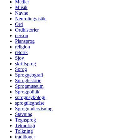
Medier
Musik
Navne
Neurolingvistik
Ord
Ordhistorier
person
Plansprog
religion
retorik
Sjov
skriftsprog
Sprog
Sproggeografi
Sproghistorie
Sprogmuseum
Sprogpolitik
sprogpsykologi
sprogtilegnelse
Sprogundervisning
Stavning
Tegnsprog
Teknologi
Tolkning
traditioner