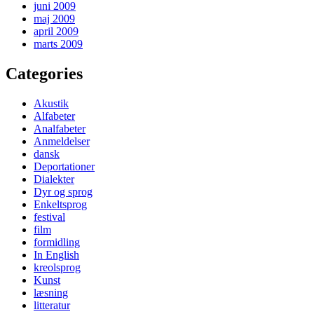
juni 2009
maj 2009
april 2009
marts 2009
Categories
Akustik
Alfabeter
Analfabeter
Anmeldelser
dansk
Deportationer
Dialekter
Dyr og sprog
Enkeltsprog
festival
film
formidling
In English
kreolsprog
Kunst
læsning
litteratur