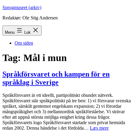
Fortsæt
Sprogmuseet (arkiv)
til
Redaktør: Ole Stig Andersen
indhold
Menu
Luk
Om siden
Tag:
Mål i mun
Språkförsvaret och kampen för en
språklag i Sverige
Språkförsvaret är ett ideellt, partipolitiskt obundet nätverk.
Språkförsvaret står språkpolitiskt på tre ben: 1) vi försvarar svenska
språket, särskilt gentemot engelskans expansion; 2) vi förordar
mångspråkighet och 3) mellannordisk språkförståelse. Vi strävar
efter att uppnå största möjliga enighet kring dessa frågor.
Språkförsvarets logo Språkförsvaret startade som privat hemsida
Språkförsvare
redan 2002. Denna händelse i det fördolda…
Læs mere
och