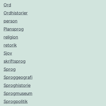
Ord
Ordhistorier
person
Plansprog
religion
retorik
Sjov
skriftsprog
Sprog
Sproggeografi
Sproghistorie
Sprogmuseum
Sprogpolitik