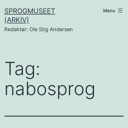
Fortsæt
SPROGMUSEET
Menu
til
(ARKIV)
indhold
Redaktør: Ole Stig Andersen
Tag:
nabosprog