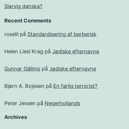
Slarvig danska?
Recent Comments
roselil
på
Standardisering af berberisk
Helen Liesl Krag
på
Jødiske efternavne
Gunnar Gällmo
på
Jødiske efternavne
Bjørn A. Bojesen
på
En farlig terrorist?
Peter Jessen
på
Negerhollands
Archives