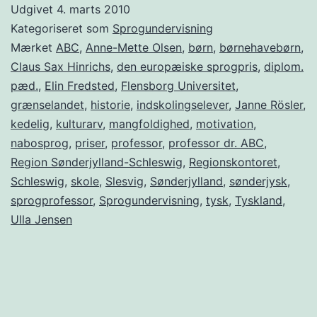
Udgivet
4. marts 2010
Kategoriseret som
Sprogundervisning
Mærket
ABC
,
Anne-Mette Olsen
,
børn
,
børnehavebørn
,
Claus Sax Hinrichs
,
den europæiske sprogpris
,
diplom.
pæd.
,
Elin Fredsted
,
Flensborg Universitet
,
grænselandet
,
historie
,
indskolingselever
,
Janne Rösler
,
kedelig
,
kulturarv
,
mangfoldighed
,
motivation
,
nabosprog
,
priser
,
professor
,
professor dr. ABC
,
Region Sønderjylland-Schleswig
,
Regionskontoret
,
Schleswig
,
skole
,
Slesvig
,
Sønderjylland
,
sønderjysk
,
sprogprofessor
,
Sprogundervisning
,
tysk
,
Tyskland
,
Ulla Jensen