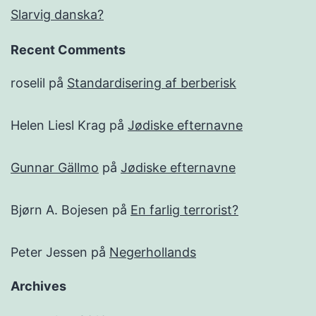
Slarvig danska?
Recent Comments
roselil
på
Standardisering af berberisk
Helen Liesl Krag
på
Jødiske efternavne
Gunnar Gällmo
på
Jødiske efternavne
Bjørn A. Bojesen
på
En farlig terrorist?
Peter Jessen
på
Negerhollands
Archives