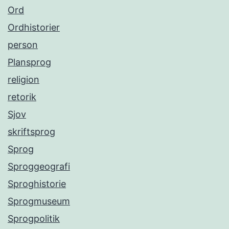
Ord
Ordhistorier
person
Plansprog
religion
retorik
Sjov
skriftsprog
Sprog
Sproggeografi
Sproghistorie
Sprogmuseum
Sprogpolitik