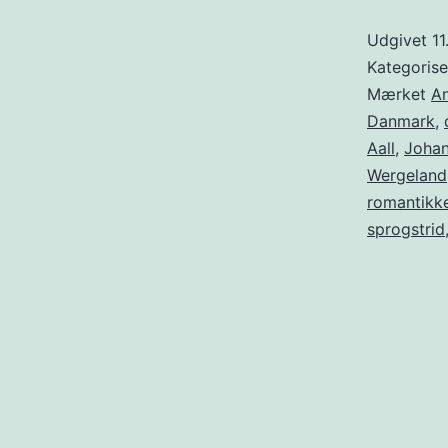
Udgivet
11
Kategoris
Mærket
An
Danmark
,
Aall
,
Joha
Wergeland
romantikk
sprogstrid