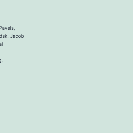
Pavels
,
ndsk
,
Jacob
ai
g
,