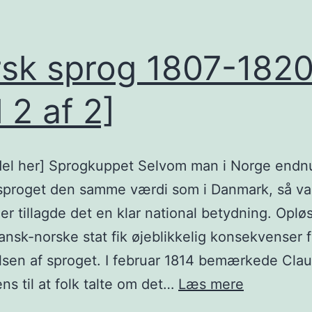
sk sprog 1807-182
l 2 af 2]
del her] Sprogkuppet Selvom man i Norge endn
 sproget den samme værdi som i Danmark, så va
er tillagde det en klar national betydning. Opl
ansk-norske stat fik øjeblikkelig konsekvenser f
sen af sproget. I februar 1814 bemærkede Clau
Norsk
ns til at folk talte om det…
Læs mere
sprog