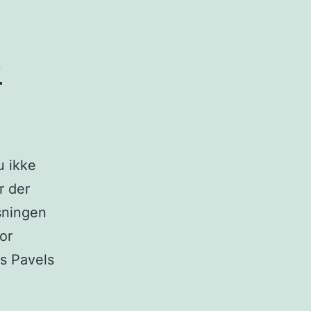
0
u ikke
r der
øsningen
or
s Pavels