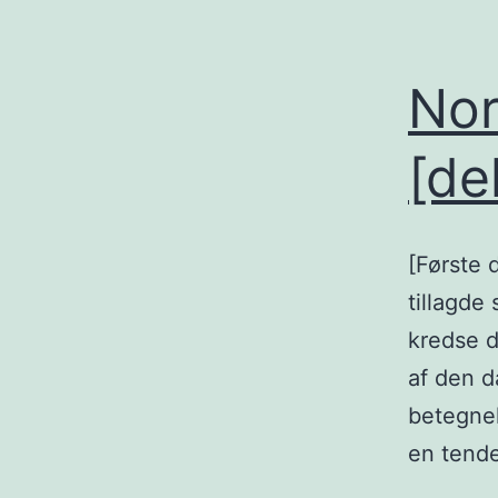
Nor
[de
[Første 
tillagde
kredse d
af den d
betegnel
en tende