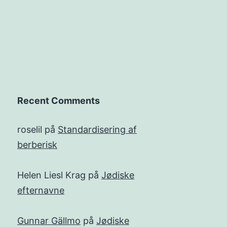
Recent Comments
roselil
på
Standardisering af
berberisk
Helen Liesl Krag
på
Jødiske
efternavne
Gunnar Gällmo
på
Jødiske