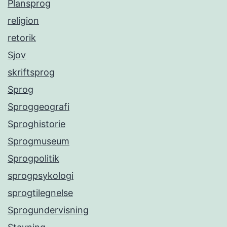
Plansprog
religion
retorik
Sjov
skriftsprog
Sprog
Sproggeografi
Sproghistorie
Sprogmuseum
Sprogpolitik
sprogpsykologi
sprogtilegnelse
Sprogundervisning