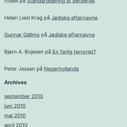
roselil
på
Standardisering af berberisk
Helen Liesl Krag
på
Jødiske efternavne
Gunnar Gällmo
på
Jødiske efternavne
Bjørn A. Bojesen
på
En farlig terrorist?
Peter Jessen
på
Negerhollands
Archives
september 2010
juni 2010
maj 2010
april 2010