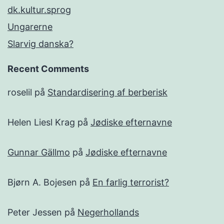
dk.kultur.sprog
Ungarerne
Slarvig danska?
Recent Comments
roselil
på
Standardisering af berberisk
Helen Liesl Krag
på
Jødiske efternavne
Gunnar Gällmo
på
Jødiske efternavne
Bjørn A. Bojesen
på
En farlig terrorist?
Peter Jessen
på
Negerhollands