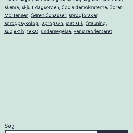
skema
,
skjult dagsorden
,
Socialdemokraterne
,
Søren
Mortensen
,
Søren Schauser
,
sprogforsker
,
sprogpsykologi
,
sprogsyn
,
statistik
,
Stauning
,
subjektiv
,
tekst
,
undersøgelse
,
venstreorienteret
Søg