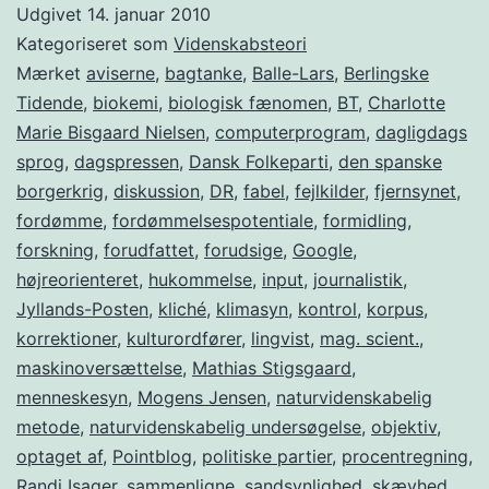
Udgivet
14. januar 2010
Kategoriseret som
Videnskabsteori
Mærket
aviserne
,
bagtanke
,
Balle-Lars
,
Berlingske
Tidende
,
biokemi
,
biologisk fænomen
,
BT
,
Charlotte
Marie Bisgaard Nielsen
,
computerprogram
,
dagligdags
sprog
,
dagspressen
,
Dansk Folkeparti
,
den spanske
borgerkrig
,
diskussion
,
DR
,
fabel
,
fejlkilder
,
fjernsynet
,
fordømme
,
fordømmelsespotentiale
,
formidling
,
forskning
,
forudfattet
,
forudsige
,
Google
,
højreorienteret
,
hukommelse
,
input
,
journalistik
,
Jyllands-Posten
,
kliché
,
klimasyn
,
kontrol
,
korpus
,
korrektioner
,
kulturordfører
,
lingvist
,
mag. scient.
,
maskinoversættelse
,
Mathias Stigsgaard
,
menneskesyn
,
Mogens Jensen
,
naturvidenskabelig
metode
,
naturvidenskabelig undersøgelse
,
objektiv
,
optaget af
,
Pointblog
,
politiske partier
,
procentregning
,
Randi Isager
,
sammenligne
,
sandsynlighed
,
skævhed
,