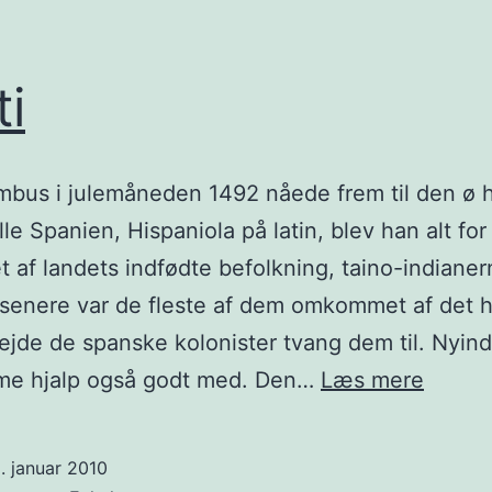
ti
bus i julemåneden 1492 nåede frem til den ø 
lle Spanien, Hispaniola på latin, blev han alt for
 af landets indfødte befolkning, taino-indianer
r senere var de fleste af dem omkommet af det 
ejde de spanske kolonister tvang dem til. Nyind
Haïti
e hjalp også godt med. Den…
Læs mere
. januar 2010