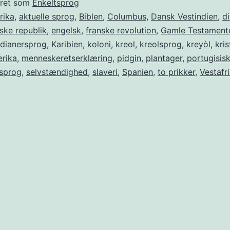
eret som
Enkeltsprog
rika
,
aktuelle sprog
,
Biblen
,
Columbus
,
Dansk Vestindien
,
d
ske republik
,
engelsk
,
franske revolution
,
Gamle Testament
ndianersprog
,
Karibien
,
koloni
,
kreol
,
kreolsprog
,
kreyòl
,
kri
rika
,
menneskeretserklæring
,
pidgin
,
plantager
,
portugisis
sprog
,
selvstændighed
,
slaveri
,
Spanien
,
to prikker
,
Vestafr