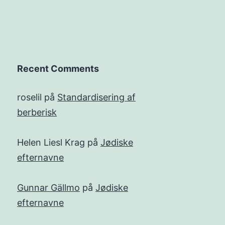
Recent Comments
roselil
på
Standardisering af
berberisk
Helen Liesl Krag
på
Jødiske
efternavne
Gunnar Gällmo
på
Jødiske
efternavne