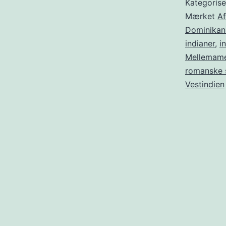
Kategoris
Mærket
Af
Dominikan
indianer
,
i
Mellemame
romanske 
Vestindien