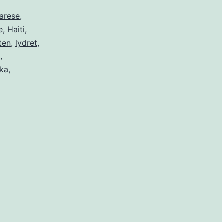
iarese
,
e
,
Haiti
,
sten
,
lydret
,
k
,
ika
,