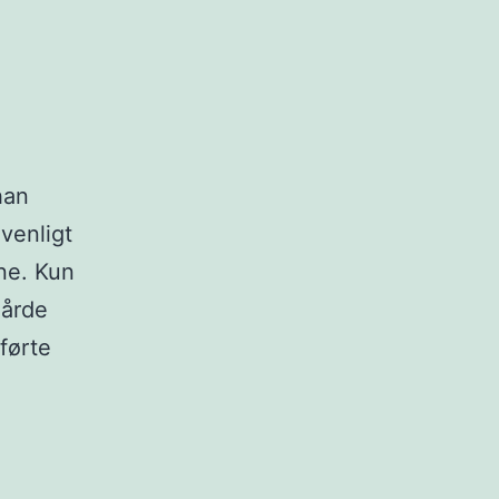
han
 venligt
ne. Kun
hårde
førte