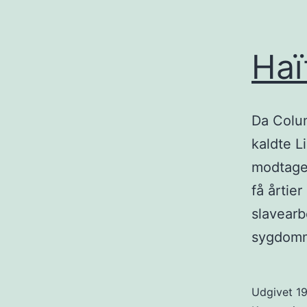
Haï
Da Colum
kaldte Li
modtaget
få årtie
slavearb
sygdomm
Udgivet
19