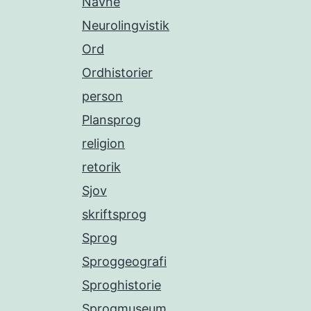
Navne
Neurolingvistik
Ord
Ordhistorier
person
Plansprog
religion
retorik
Sjov
skriftsprog
Sprog
Sproggeografi
Sproghistorie
Sprogmuseum