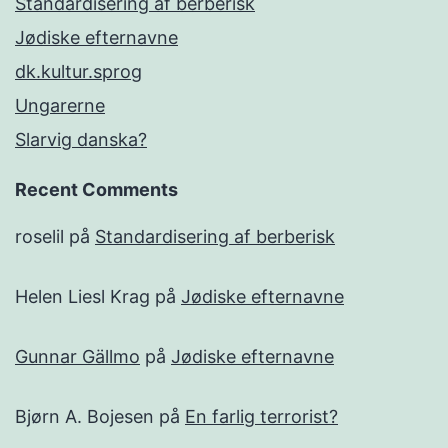
Standardisering af berberisk
Jødiske efternavne
dk.kultur.sprog
Ungarerne
Slarvig danska?
Recent Comments
roselil
på
Standardisering af berberisk
Helen Liesl Krag
på
Jødiske efternavne
Gunnar Gällmo
på
Jødiske efternavne
Bjørn A. Bojesen
på
En farlig terrorist?