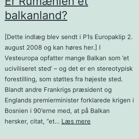
Er Rumænien et
balkanland?
[Dette indlæg blev sendt i P1s Europaklip 2.
august 2008 og kan høres her.] I
Vesteuropa opfatter mange Balkan som ’et
uciviliseret sted’ – og det er en stereotypisk
forestilling, som støttes fra højeste sted.
Blandt andre Frankrigs præsident og
Englands premierminister forklarede krigen i
Bosnien i 90’erne med, at på Balkan
Er
hersker, citat, ”et…
Læs mere
Rumænien