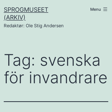
Fortsæt
SPROGMUSEET
Menu
til
(ARKIV)
indhold
Redaktør: Ole Stig Andersen
Tag:
svenska
för invandrare