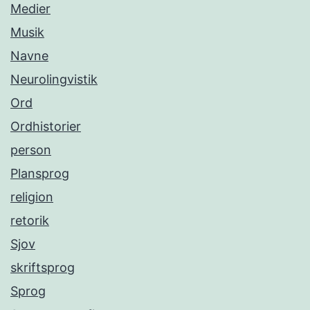
Medier
Musik
Navne
Neurolingvistik
Ord
Ordhistorier
person
Plansprog
religion
retorik
Sjov
skriftsprog
Sprog