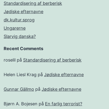
Standardisering af berberisk
Jødiske efternavne
dk.kultur.sprog
Ungarerne
Slarvig danska?
Recent Comments
roselil
på
Standardisering af berberisk
Helen Liesl Krag
på
Jødiske efternavne
Gunnar Gällmo
på
Jødiske efternavne
Bjørn A. Bojesen
på
En farlig terrorist?