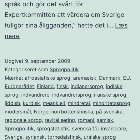
språk och gör det svårt för
Expertkommittén att värdera om Sverige
fullgör sina åligganden,” hette det i…
Læs
Varför
mere
saknar
Sverige
Udgivet
9. september 2009
språkstatistik?
Kategoriseret som
Sprogpolitik
Mærket
afroasiatiske sprog
,
aramæisk
,
Danmark
,
EU
,
Europarådet
,
Finland
,
finsk
,
indianersprog
,
indiske
sprog
,
indvandrere
,
indvandrersprog
,
iranske sprog
,
jiddish
,
kurdisk
,
meänkieli
,
mindretal
,
minoritetssprog
,
modersmål
,
Norge
,
norrbottensfinska
,
på svenska
,
regionale sprog
,
revitalisering
,
romani
,
samisk
,
Sprogpolitik
,
sprogstatistik
,
svenska för invandrare
,
Sverige
,
syriansk
,
tornedalsfinsk
,
uralske sprog