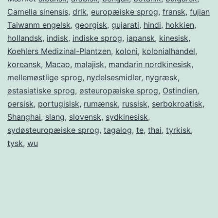
Camelia sinensis
,
drik
,
europæiske sprog
,
fransk
,
fujian
Taiwanm engelsk
,
georgisk
,
gujarati
,
hindi
,
hokkien
,
hollandsk
,
indisk
,
indiske sprog
,
japansk
,
kinesisk
,
Koehlers Medizinal-Plantzen
,
koloni
,
kolonialhandel
,
koreansk
,
Macao
,
malajisk
,
mandarin nordkinesisk
,
mellemøstlige sprog
,
nydelsesmidler
,
nygræsk
,
østasiatiske sprog
,
østeuropæiske sprog
,
Ostindien
,
persisk
,
portugisisk
,
rumænsk
,
russisk
,
serbokroatisk
,
Shanghai
,
slang
,
slovensk
,
sydkinesisk
,
sydøsteuropæiske sprog
,
tagalog
,
te
,
thai
,
tyrkisk
,
tysk
,
wu