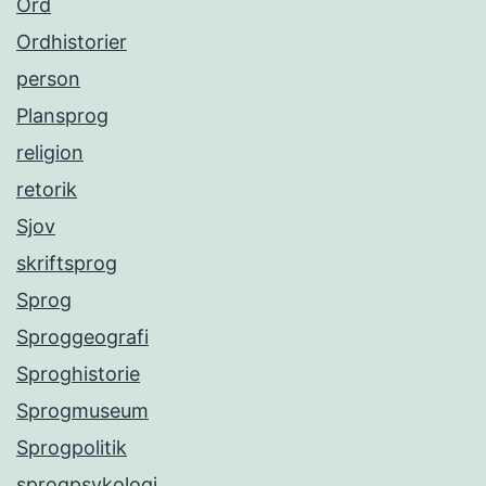
Ord
Ordhistorier
person
Plansprog
religion
retorik
Sjov
skriftsprog
Sprog
Sproggeografi
Sproghistorie
Sprogmuseum
Sprogpolitik
sprogpsykologi