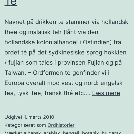
Te
Navnet på drikken te stammer via hollandsk
thee og malajisk teh (lånt via den
hollandske kolonialhandel i Ostindien) fra
ordet té på det sydkinesiske sprog hokkien
/ fujian som tales i provinsen Fujian og på
Taiwan. – Ordformen te genfinder vi i
Europa overalt mod vest og nord: engelsk
Te
tea, tysk Tee, fransk thé etc.…
Læs mere
Udgivet
1. marts 2010
Kategoriseret som
Ordhistorier
Mærket
albansk
,
arabisk
,
bengali
,
botanik
,
bulgarsk
,