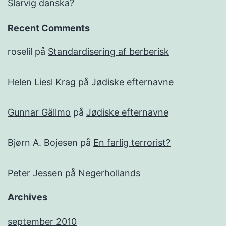
Slarvig danska?
Recent Comments
roselil
på
Standardisering af berberisk
Helen Liesl Krag
på
Jødiske efternavne
Gunnar Gällmo
på
Jødiske efternavne
Bjørn A. Bojesen
på
En farlig terrorist?
Peter Jessen
på
Negerhollands
Archives
september 2010