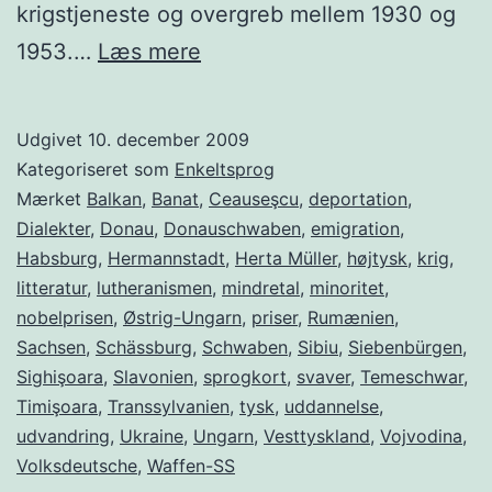
krigstjeneste og overgreb mellem 1930 og
Rumæniens
1953.…
Læs mere
tyske
mindretal
Udgivet
10. december 2009
Kategoriseret som
Enkeltsprog
Mærket
Balkan
,
Banat
,
Ceauseşcu
,
deportation
,
Dialekter
,
Donau
,
Donauschwaben
,
emigration
,
Habsburg
,
Hermannstadt
,
Herta Müller
,
højtysk
,
krig
,
litteratur
,
lutheranismen
,
mindretal
,
minoritet
,
nobelprisen
,
Østrig-Ungarn
,
priser
,
Rumænien
,
Sachsen
,
Schässburg
,
Schwaben
,
Sibiu
,
Siebenbürgen
,
Sighişoara
,
Slavonien
,
sprogkort
,
svaver
,
Temeschwar
,
Timişoara
,
Transsylvanien
,
tysk
,
uddannelse
,
udvandring
,
Ukraine
,
Ungarn
,
Vesttyskland
,
Vojvodina
,
Volksdeutsche
,
Waffen-SS