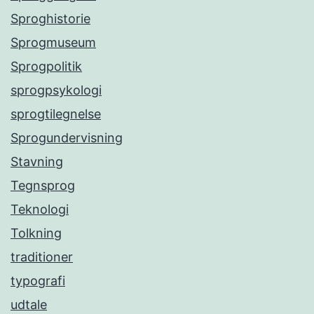
Sproghistorie
Sprogmuseum
Sprogpolitik
sprogpsykologi
sprogtilegnelse
Sprogundervisning
Stavning
Tegnsprog
Teknologi
Tolkning
traditioner
typografi
udtale