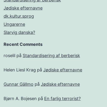
Jødiske efternavne
dk.kultur.sprog
Ungarerne
Slarvig danska?
Recent Comments
roselil
på
Standardisering af berberisk
Helen Liesl Krag
på
Jødiske efternavne
Gunnar Gällmo
på
Jødiske efternavne
Bjørn A. Bojesen
på
En farlig terrorist?