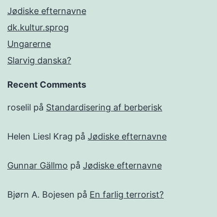
Jødiske efternavne
dk.kultur.sprog
Ungarerne
Slarvig danska?
Recent Comments
roselil
på
Standardisering af berberisk
Helen Liesl Krag
på
Jødiske efternavne
Gunnar Gällmo
på
Jødiske efternavne
Bjørn A. Bojesen
på
En farlig terrorist?