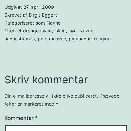
Udgivet
27. april 2009
Skrevet af
Birgit Eggert
Kategoriseret som
Navne
Mærket
drengenavne
,
islam
,
køn
,
Navne
,
navnestatistik
,
personnavne
,
pigenavne
,
religion
Skriv kommentar
Din e-mailadresse vil ikke blive publiceret.
Krævede
felter er markeret med
*
Kommentar
*