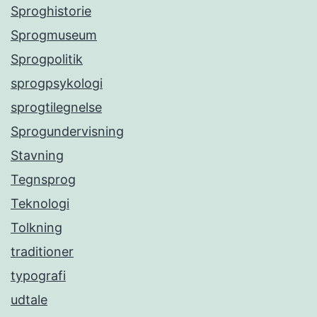
Sproghistorie
Sprogmuseum
Sprogpolitik
sprogpsykologi
sprogtilegnelse
Sprogundervisning
Stavning
Tegnsprog
Teknologi
Tolkning
traditioner
typografi
udtale