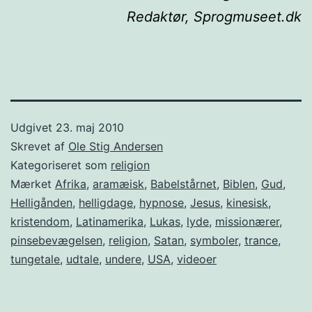
Redaktør, Sprogmuseet.dk
Udgivet
23. maj 2010
Skrevet af
Ole Stig Andersen
Kategoriseret som
religion
Mærket
Afrika
,
aramæisk
,
Babelstårnet
,
Biblen
,
Gud
,
Helligånden
,
helligdage
,
hypnose
,
Jesus
,
kinesisk
,
kristendom
,
Latinamerika
,
Lukas
,
lyde
,
missionærer
,
pinsebevægelsen
,
religion
,
Satan
,
symboler
,
trance
,
tungetale
,
udtale
,
undere
,
USA
,
videoer