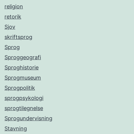
religion
retorik
Sjov
skriftsprog
Sprog
Sproggeografi
Sproghistorie
Sprogmuseum
Sprogpolitik
sprogpsykologi
sprogtilegnelse
Sprogundervisning
Stavning