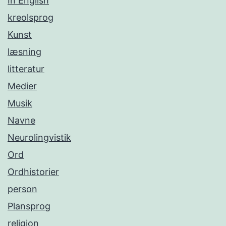
In English
kreolsprog
Kunst
læsning
litteratur
Medier
Musik
Navne
Neurolingvistik
Ord
Ordhistorier
person
Plansprog
religion