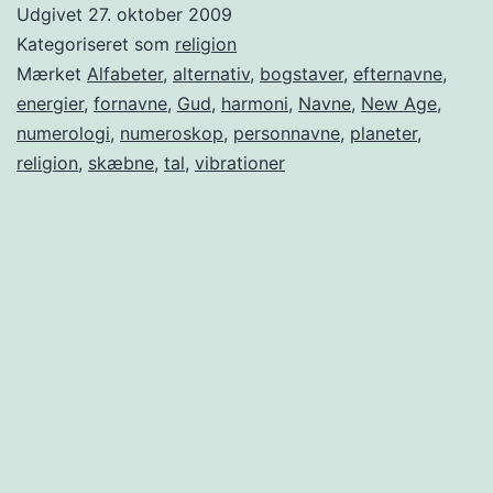
Udgivet
27. oktober 2009
Kategoriseret som
religion
Mærket
Alfabeter
,
alternativ
,
bogstaver
,
efternavne
,
energier
,
fornavne
,
Gud
,
harmoni
,
Navne
,
New Age
,
numerologi
,
numeroskop
,
personnavne
,
planeter
,
religion
,
skæbne
,
tal
,
vibrationer