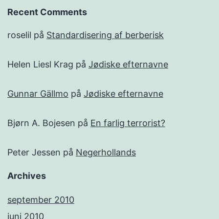
Recent Comments
roselil
på
Standardisering af berberisk
Helen Liesl Krag
på
Jødiske efternavne
Gunnar Gällmo
på
Jødiske efternavne
Bjørn A. Bojesen
på
En farlig terrorist?
Peter Jessen
på
Negerhollands
Archives
september 2010
juni 2010