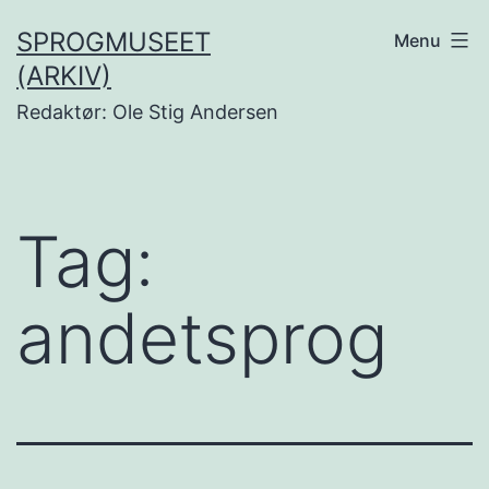
Fortsæt
SPROGMUSEET
Menu
til
(ARKIV)
indhold
Redaktør: Ole Stig Andersen
Tag:
andetsprog