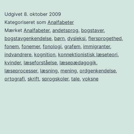
Udgivet
8. oktober 2009
Kategoriseret som
Analfabeter
Mærket
Analfabeter
,
andetsprog
,
bogstaver
,
bogstavgenkendelse
,
børn
,
dysleksi
,
flersprogethed
,
fonem
,
fonemer
,
fonologi
,
grafem
,
immigranter
,
indvandrere
,
kognition
,
konnektionistisk læseteori
,
kvinder
,
læseforståelse
,
læsepædagogik
,
læseprocesser
,
læsning
,
mening
,
ordgenkendelse
,
ortografi
,
skrift
,
sprogskoler
,
tale
,
voksne