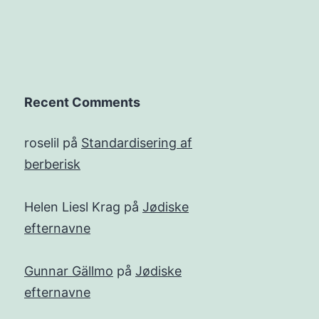
Recent Comments
roselil
på
Standardisering af
berberisk
Helen Liesl Krag
på
Jødiske
efternavne
Gunnar Gällmo
på
Jødiske
efternavne