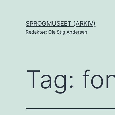
Fortsæt
til
indhold
SPROGMUSEET (ARKIV)
Redaktør: Ole Stig Andersen
Tag:
fo