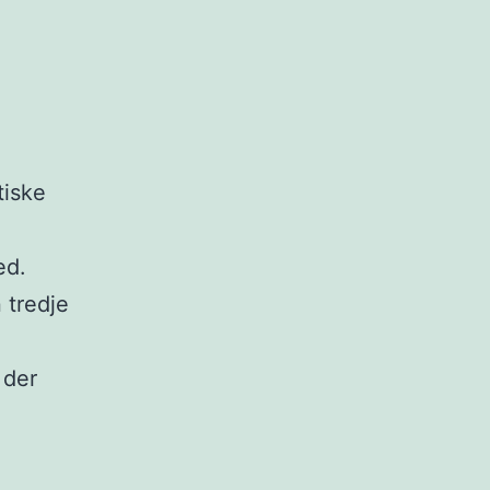
tiske
ed.
 tredje
 der