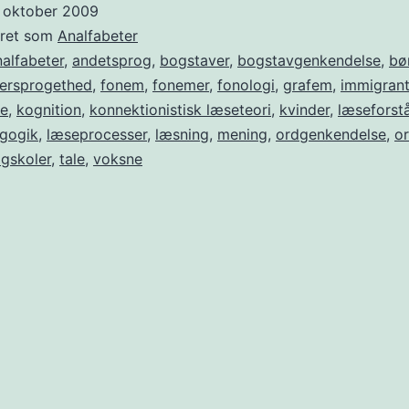
. oktober 2009
eret som
Analfabeter
alfabeter
,
andetsprog
,
bogstaver
,
bogstavgenkendelse
,
bø
lersprogethed
,
fonem
,
fonemer
,
fonologi
,
grafem
,
immigrant
re
,
kognition
,
konnektionistisk læseteori
,
kvinder
,
læseforst
gogik
,
læseprocesser
,
læsning
,
mening
,
ordgenkendelse
,
or
gskoler
,
tale
,
voksne