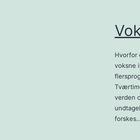
Vok
Hvorfor 
voksne i
flerspro
Tværtimo
verden o
undtagel
forskes