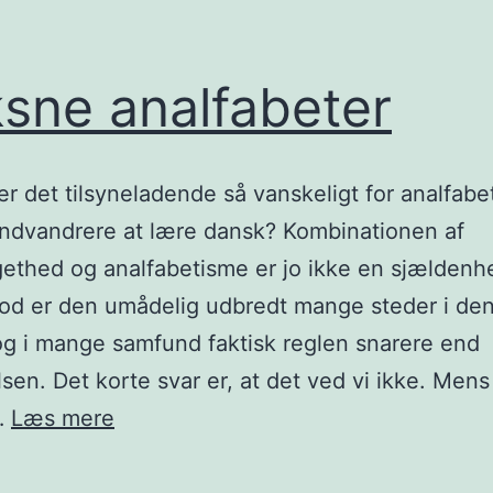
sne analfabeter
er det tilsyneladende så vanskeligt for analfabe
ndvandrere at lære dansk? Kombinationen af
gethed og analfabetisme er jo ikke en sjældenh
d er den umådelig udbredt mange steder i den
g i mange samfund faktisk reglen snarere end
sen. Det korte svar er, at det ved vi ikke. Mens
Voksne
…
Læs mere
analfabeter