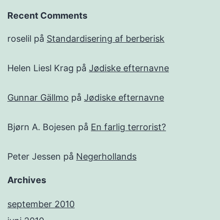
Recent Comments
roselil
på
Standardisering af berberisk
Helen Liesl Krag
på
Jødiske efternavne
Gunnar Gällmo
på
Jødiske efternavne
Bjørn A. Bojesen
på
En farlig terrorist?
Peter Jessen
på
Negerhollands
Archives
september 2010