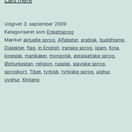
Læs mere
language
Udgivet
3. september 2009
Kategoriseret som
Enkeltsprog
Mærket
aktuelle sprog
,
Alfabeter
,
arabisk
,
buddhisme
,
Dialekter
,
flag
,
In English
,
iranske sprog
,
islam
,
Kina
,
kinesisk
,
manikæer
,
mongolsk
,
østasiatiske sprog
,
Østturkestan
,
religion
,
russisk
,
slaviske sprog
,
sprogkort
,
Tibet
,
tyrkisk
,
tyrkiske sprog
,
uighur
,
uyghur
,
Xinjiang