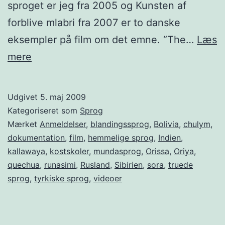
sproget er jeg fra 2005 og Kunsten af
forblive mlabri fra 2007 er to danske
eksempler på film om det emne. “The…
Læs
Nu
mere
kan
hele
Udgivet
5. maj 2009
The
Kategoriseret som
Sprog
Linguists
Mærket
Anmeldelser
,
blandingssprog
,
Bolivia
,
chulym
,
dokumentation
,
film
,
hemmelige sprog
,
Indien
,
ses
kallawaya
,
kostskoler
,
mundasprog
,
Orissa
,
Oriya
,
på
quechua
,
runasimi
,
Rusland
,
Sibirien
,
sora
,
truede
Babelgum
sprog
,
tyrkiske sprog
,
videoer