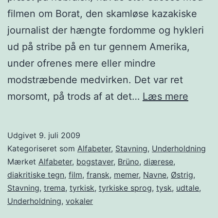
filmen om Borat, den skamløse kazakiske
journalist der hængte fordomme og hykleri
ud på stribe på en tur gennem Amerika,
under ofrenes mere eller mindre
modstræbende medvirken. Det var ret
Brüno
morsomt, på trods af at det…
Læs mere
to
små
Udgivet
9. juli 2009
tyskag
Kategoriseret som
Alfabeter
,
Stavning
,
Underholdning
prikke
Mærket
Alfabeter
,
bogstaver
,
Brüno
,
diærese
,
diakritiske tegn
,
film
,
fransk
,
memer
,
Navne
,
Østrig
,
Stavning
,
trema
,
tyrkisk
,
tyrkiske sprog
,
tysk
,
udtale
,
Underholdning
,
vokaler