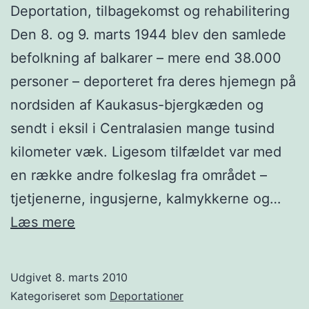
Deportation, tilbagekomst og rehabilitering
Den 8. og 9. marts 1944 blev den samlede
befolkning af balkarer – mere end 38.000
personer – deporteret fra deres hjemegn på
nordsiden af Kaukasus-bjergkæden og
sendt i eksil i Centralasien mange tusind
kilometer væk. Ligesom tilfældet var med
en række andre folkeslag fra området –
tjetjenerne, ingusjerne, kalmykkerne og…
Balkarerne
Læs mere
–
Deportationsdag
Udgivet
8. marts 2010
8.
Kategoriseret som
Deportationer