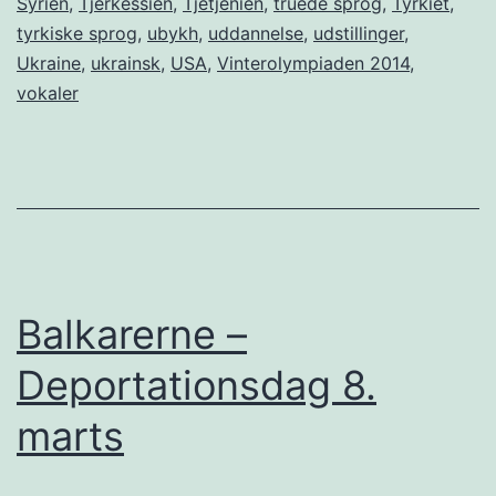
Syrien
,
Tjerkessien
,
Tjetjenien
,
truede sprog
,
Tyrkiet
,
tyrkiske sprog
,
ubykh
,
uddannelse
,
udstillinger
,
Ukraine
,
ukrainsk
,
USA
,
Vinterolympiaden 2014
,
vokaler
Balkarerne –
Deportationsdag 8.
marts