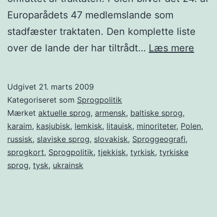
Europarådets 47 medlemslande som
stadfæster traktaten. Den komplette liste
Pole
over de lande der har tiltrådt…
Læs mere
aner
15
Udgivet
21. marts 2009
mino
Kategoriseret som
Sprogpolitik
Mærket
aktuelle sprog
,
armensk
,
baltiske sprog
,
karaim
,
kasjubisk
,
lemkisk
,
litauisk
,
minoriteter
,
Polen
,
russisk
,
slaviske sprog
,
slovakisk
,
Sproggeografi
,
sprogkort
,
Sprogpolitik
,
tjekkisk
,
tyrkisk
,
tyrkiske
sprog
,
tysk
,
ukrainsk