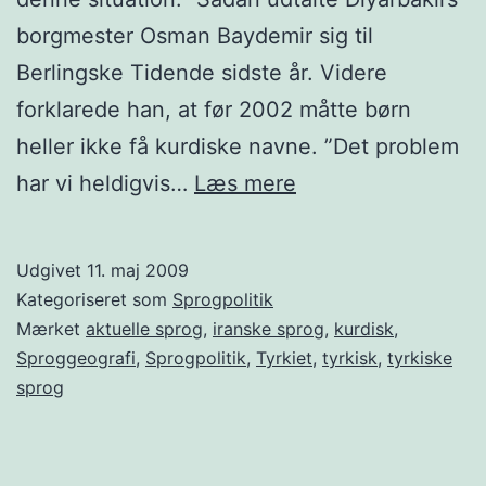
borgmester Osman Baydemir sig til
Berlingske Tidende sidste år. Videre
forklarede han, at før 2002 måtte børn
heller ikke få kurdiske navne. ”Det problem
Det
har vi heldigvis…
Læs mere
evige
tyrkiske
Udgivet
11. maj 2009
paradoks
Kategoriseret som
Sprogpolitik
–
Mærket
aktuelle sprog
,
iranske sprog
,
kurdisk
,
Sproggeografi
,
Sprogpolitik
,
Tyrkiet
,
tyrkisk
,
tyrkiske
kurderne
sprog
og
kurdisk