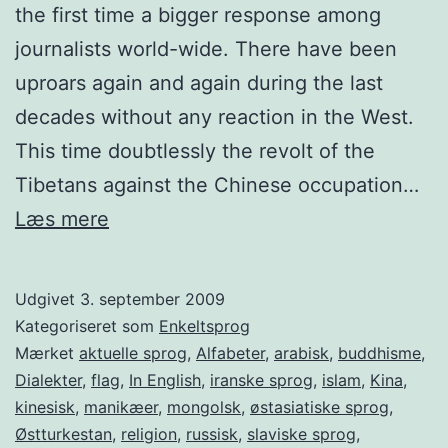
the first time a bigger response among
journalists world-wide. There have been
uproars again and again during the last
decades without any reaction in the West.
This time doubtlessly the revolt of the
Tibetans against the Chinese occupation…
Uyghur
Læs mere
language
Udgivet
3. september 2009
Kategoriseret som
Enkeltsprog
Mærket
aktuelle sprog
,
Alfabeter
,
arabisk
,
buddhisme
,
Dialekter
,
flag
,
In English
,
iranske sprog
,
islam
,
Kina
,
kinesisk
,
manikæer
,
mongolsk
,
østasiatiske sprog
,
Østturkestan
,
religion
,
russisk
,
slaviske sprog
,