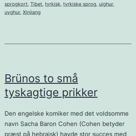
sprogkort
,
Tibet
,
tyrkisk
,
tyrkiske sprog
,
uighur
,
uyghur
,
Xinjiang
Brünos to små
tyskagtige prikker
Den engelske komiker med det voldsomme
navn Sacha Baron Cohen (Cohen betyder
præst på hebraisk) havde stor succes med