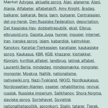
marts
Mærket
Adygea
,
aktuelle sprog
,
Alan
,
alanerne
,
Alani
,
Alania
,
Alfabeter
,
alfabetskift
,
Amy Knight
,
årsdag
,
balkarer
,
balkarsk
,
Beria
,
børn
,
bulgarer
,
Centralasien
,
del-og-hersk
,
Den Russiske Føderation
,
deportation
,
Det Kaspiske Hav
,
dobbeltrepublik
,
eksil
,
Elbrus
,
elbrusoid.org
,
Gazeta Juga
,
hunner
,
ingusjer
,
internet
,
Iran
,
iranske sprog
,
islam
,
kabardisk
,
kalmykker
,
Kanokov
,
Karatjai-Tjerkessien
,
karatjaier
,
kaukasiske
sprog
,
Kaukasus
,
KBR
,
KGB
,
khazarer
,
kiptjakker
,
Künnüm
,
kyrillisk alfabet
,
landbrug
,
latinsk alfabet
,
Laurentji Berija
,
mindedag
,
mindesmærke
,
mingreler
,
mongoler
,
Moskva
,
Naltjik
,
nationalisme
,
nativewiki.org
,
Nazi-Tyskland
,
NKVD
,
Nordkaukasus
,
Nordossetien-Alanien
,
osseter
,
rehabilitering
,
revival
,
russisk
,
Russiske imperium
,
Salikhanov
,
Shora Nogma
,
slaviske sprog
,
Sortehavet
,
Sovjetisk
nationalitetspolitik
,
sprogkort
,
Stalin
,
tatarer
,
Tjerek
,