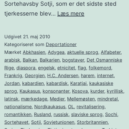
Sortehavsby Sotji, som er det sidste sted
Tjerkesserne
tjerkesserne blev…
Læs mere
21.
maj
Udgivet
21. maj 2010
1864-
Kategoriseret som
Deportationer
2014
Mærket
Abkhasien
,
Adygea
,
aktuelle sprog
,
Alfabeter
,
arabisk
,
Balkan
,
Balkarien
,
bogstaver
,
Det Osmanniske
Rige
,
diaspora
,
engelsk
,
etnicitet
,
flag
,
folkemord
,
Frankrig
,
Georgien
,
H.C. Andersen
,
harem
,
internet
,
Jordan
,
kabardien
,
kabardisk
,
Karatjai
,
kaukasiske
sprog
,
Kaukasus
,
konsonanter
,
Kosova
,
kurder
,
kyrillisk
,
latinsk
,
mærkedage
,
Medier
,
Mellemøsten
,
mindretal
,
nationalisme
,
Nordkaukasus
,
OL
,
revitalisering
,
romantikken
,
Rusland
,
russisk
,
slaviske sprog
,
Sochi
,
Sortehavet
,
Sotji
,
Sovjetunionen
,
Storbritannien
,