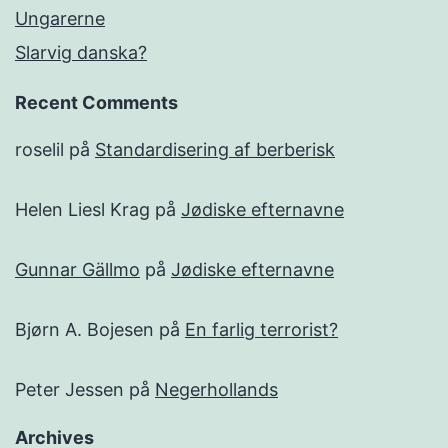
Ungarerne
Slarvig danska?
Recent Comments
roselil
på
Standardisering af berberisk
Helen Liesl Krag
på
Jødiske efternavne
Gunnar Gällmo
på
Jødiske efternavne
Bjørn A. Bojesen
på
En farlig terrorist?
Peter Jessen
på
Negerhollands
Archives