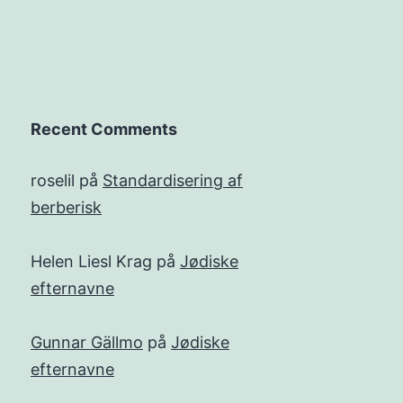
Recent Comments
roselil
på
Standardisering af
berberisk
Helen Liesl Krag
på
Jødiske
efternavne
Gunnar Gällmo
på
Jødiske
efternavne