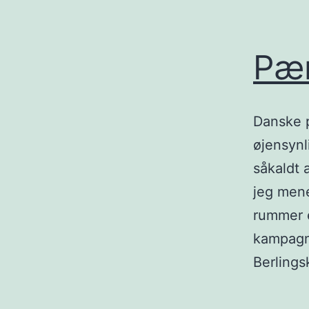
Pæn
Danske p
øjensynl
såkaldt 
jeg mene
rummer e
kampagne
Berling