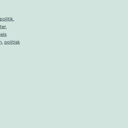
politik
,
ter
,
iels
n
,
politisk