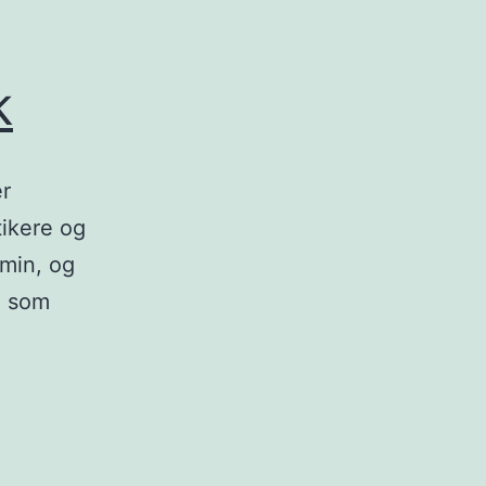
k
er
tikere og
 min, og
, som