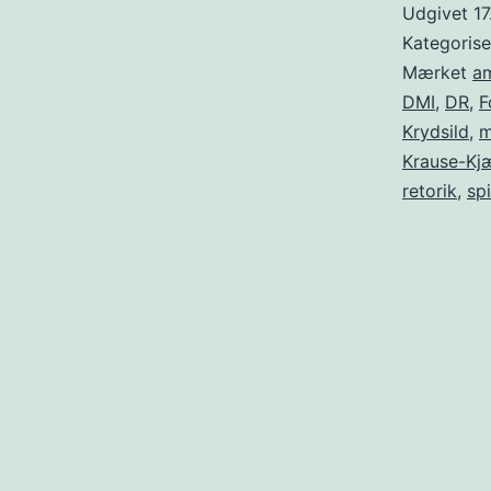
Udgivet
1
Kategoris
Mærket
am
DMI
,
DR
,
F
Krydsild
,
m
Krause-Kj
retorik
,
sp