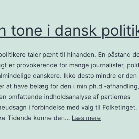
 tone i dansk politi
olitikere taler pænt til hinanden. En påstand d
igt er provokerende for mange journalister, poli
almindelige danskere. Ikke desto mindre er den
r at have belæg for den i min ph.d.-afhandling
n omfattende indholdsanalyse af partiernes
udsagn i forbindelse med valg til Folketinget.
Pæn
ske Tidende kunne den…
Læs mere
tone
i