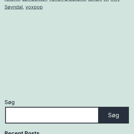
Søvndal
,
voxpop
Søg
Søg
Recent Posts