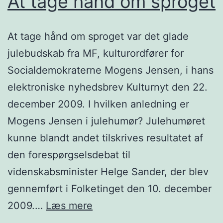
At tage hånd om sproget
At tage hånd om sproget var det glade
julebudskab fra MF, kulturordfører for
Socialdemokraterne Mogens Jensen, i hans
elektroniske nyhedsbrev Kulturnyt den 22.
december 2009. I hvilken anledning er
Mogens Jensen i julehumør? Julehumøret
kunne blandt andet tilskrives resultatet af
den forespørgselsdebat til
videnskabsminister Helge Sander, der blev
gennemført i Folketinget den 10. december
At
2009.…
Læs mere
tage