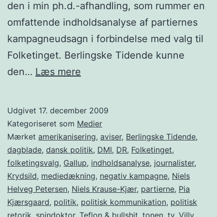
den i min ph.d.-afhandling, som rummer en
omfattende indholdsanalyse af partiernes
kampagneudsagn i forbindelse med valg til
Folketinget. Berlingske Tidende kunne
Pæn
den…
Læs mere
tone
i
Udgivet
17. december 2009
dansk
Kategoriseret som
Medier
politik
Mærket
amerikanisering
,
aviser
,
Berlingske Tidende
,
dagblade
,
dansk politik
,
DMI
,
DR
,
Folketinget
,
folketingsvalg
,
Gallup
,
indholdsanalyse
,
journalister
,
Krydsild
,
mediedækning
,
negativ kampagne
,
Niels
Helveg Petersen
,
Niels Krause-Kjær
,
partierne
,
Pia
Kjærsgaard
,
politik
,
politisk kommunikation
,
politisk
retorik
,
spindoktor
,
Teflon & bullshit
,
tonen
,
tv
,
Villy