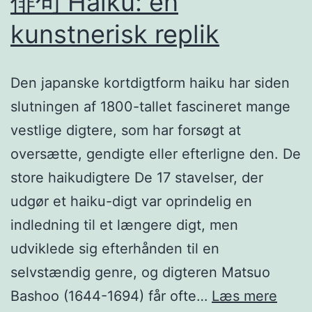
俳句 Haiku: en
kunstnerisk replik
Den japanske kortdigtform haiku har siden
slutningen af 1800-tallet fascineret mange
vestlige digtere, som har forsøgt at
oversætte, gendigte eller efterligne den. De
store haikudigtere De 17 stavelser, der
udgør et haiku-digt var oprindelig en
indledning til et længere digt, men
udviklede sig efterhånden til en
selvstændig genre, og digteren Matsuo
俳
Bashoo (1644-1694) får ofte…
Læs mere