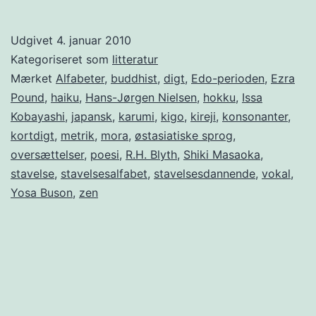
句
Haiku
Udgivet
4. januar 2010
en
Kategoriseret som
litteratur
kunst
Mærket
Alfabeter
,
buddhist
,
digt
,
Edo-perioden
,
Ezra
Pound
,
haiku
,
Hans-Jørgen Nielsen
,
hokku
,
Issa
repli
Kobayashi
,
japansk
,
karumi
,
kigo
,
kireji
,
konsonanter
,
kortdigt
,
metrik
,
mora
,
østasiatiske sprog
,
oversættelser
,
poesi
,
R.H. Blyth
,
Shiki Masaoka
,
stavelse
,
stavelsesalfabet
,
stavelsesdannende
,
vokal
,
Yosa Buson
,
zen