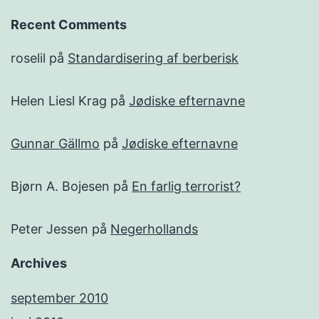
Recent Comments
roselil
på
Standardisering af berberisk
Helen Liesl Krag
på
Jødiske efternavne
Gunnar Gällmo
på
Jødiske efternavne
Bjørn A. Bojesen
på
En farlig terrorist?
Peter Jessen
på
Negerhollands
Archives
september 2010