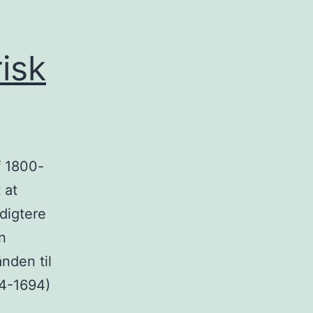
isk
f 1800-
 at
digtere
n
nden til
44-1694)