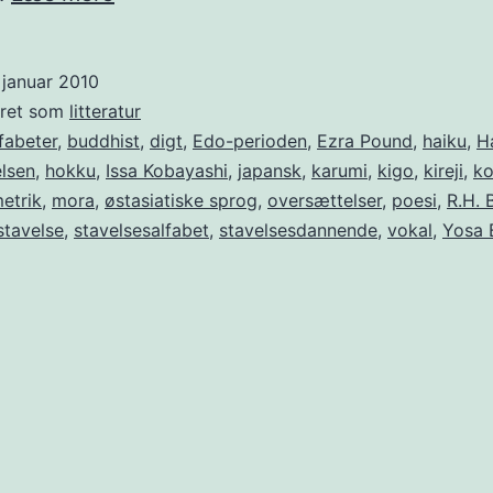
句
Haiku:
 januar 2010
en
eret som
litteratur
kunstnerisk
fabeter
,
buddhist
,
digt
,
Edo-perioden
,
Ezra Pound
,
haiku
,
H
lsen
,
hokku
,
Issa Kobayashi
,
japansk
,
karumi
,
kigo
,
kireji
,
ko
replik
etrik
,
mora
,
østasiatiske sprog
,
oversættelser
,
poesi
,
R.H. 
stavelse
,
stavelsesalfabet
,
stavelsesdannende
,
vokal
,
Yosa 