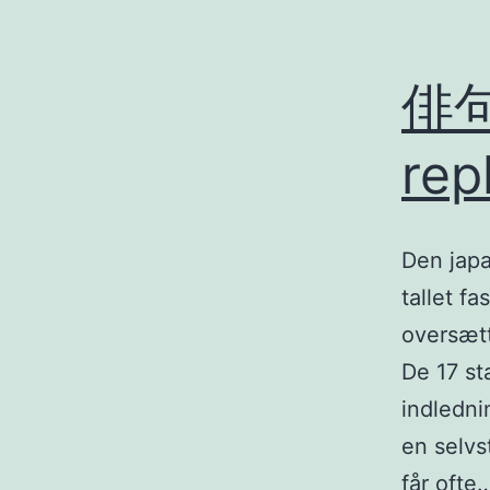
俳句 
rep
Den japa
tallet f
oversætt
De 17 st
indledni
en selv
får ofte