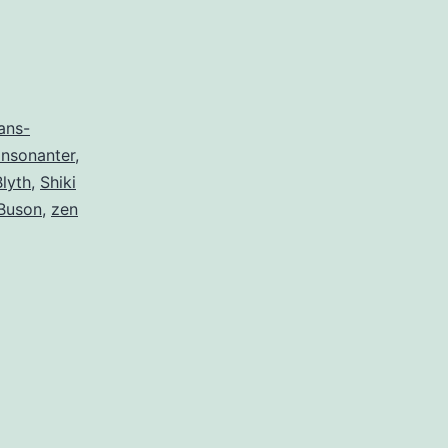
ans-
nsonanter
,
Blyth
,
Shiki
Buson
,
zen