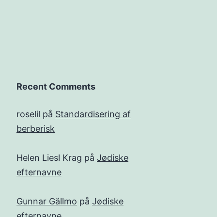
Recent Comments
roselil
på
Standardisering af
berberisk
Helen Liesl Krag
på
Jødiske
efternavne
Gunnar Gällmo
på
Jødiske
efternavne