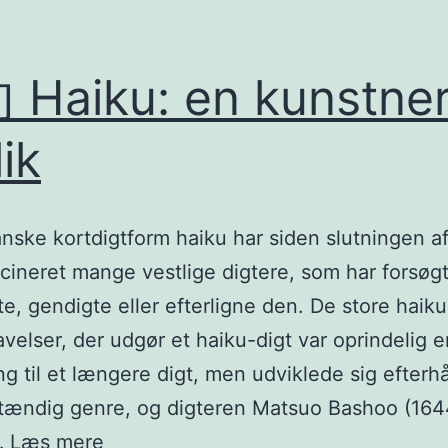
Haiku: en kunstner
lik
nske kortdigtform haiku har siden slutningen a
ascineret mange vestlige digtere, som har forsøgt
e, gendigte eller efterligne den. De store haiku
avelser, der udgør et haiku-digt var oprindelig e
ng til et længere digt, men udviklede sig efterhå
stændig genre, og digteren Matsuo Bashoo (16
俳
…
Læs mere