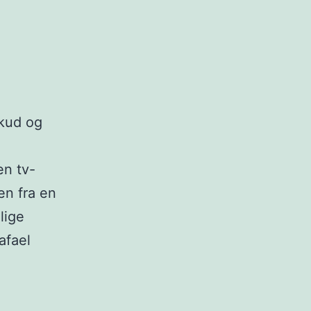
kud og
en tv-
en fra en
lige
afael