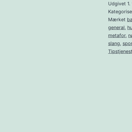
Udgivet
1.
Kategoris
Mærket
b
general
,
h
metafor
,
n
slang
,
spo
Tipstjenes