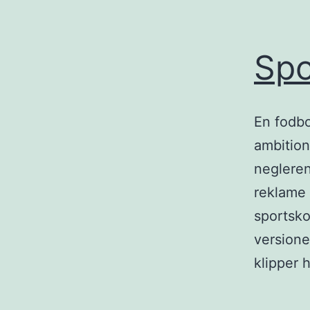
Spo
En fodb
ambition
negleren
reklame 
sportsko
versione
klipper