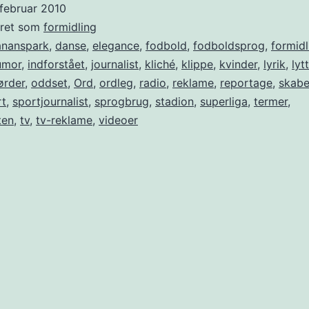
 februar 2010
eret som
formidling
ananspark
,
danse
,
elegance
,
fodbold
,
fodboldsprog
,
formidl
umor
,
indforstået
,
journalist
,
kliché
,
klippe
,
kvinder
,
lyrik
,
lyt
ørder
,
oddset
,
Ord
,
ordleg
,
radio
,
reklame
,
reportage
,
skabe
rt
,
sportjournalist
,
sprogbrug
,
stadion
,
superliga
,
termer
,
ten
,
tv
,
tv-reklame
,
videoer