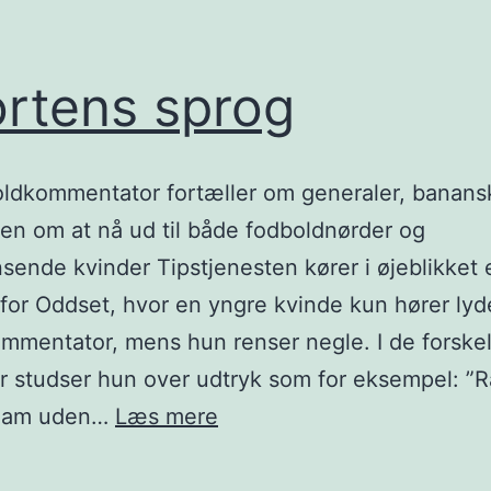
rtens sprog
oldkommentator fortæller om generaler, banans
en om at nå ud til både fodboldnørder og
sende kvinder Tipstjenesten kører i øjeblikket 
for Oddset, hvor en yngre kvinde kun hører lyd
mmentator, mens hun renser negle. I de forskel
r studser hun over udtryk som for eksempel: ”R
Sportens
 ham uden…
Læs mere
sprog