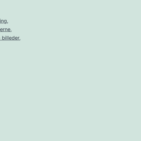
ing
,
terne
,
 billeder
,