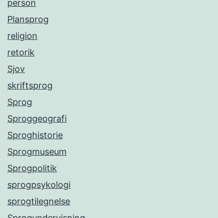
person
Plansprog
religion
retorik
Sjov
skriftsprog
Sprog
Sproggeografi
Sproghistorie
Sprogmuseum
Sprogpolitik
sprogpsykologi
sprogtilegnelse
Sprogundervisning