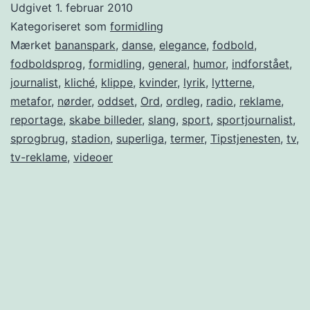
Udgivet
1. februar 2010
Kategoriseret som
formidling
Mærket
bananspark
,
danse
,
elegance
,
fodbold
,
fodboldsprog
,
formidling
,
general
,
humor
,
indforstået
,
journalist
,
kliché
,
klippe
,
kvinder
,
lyrik
,
lytterne
,
metafor
,
nørder
,
oddset
,
Ord
,
ordleg
,
radio
,
reklame
,
reportage
,
skabe billeder
,
slang
,
sport
,
sportjournalist
,
sprogbrug
,
stadion
,
superliga
,
termer
,
Tipstjenesten
,
tv
,
tv-reklame
,
videoer