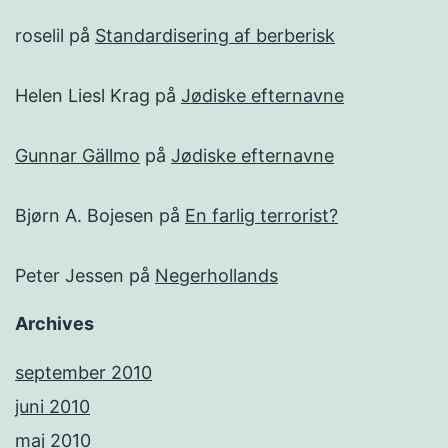
roselil
på
Standardisering af berberisk
Helen Liesl Krag
på
Jødiske efternavne
Gunnar Gällmo
på
Jødiske efternavne
Bjørn A. Bojesen
på
En farlig terrorist?
Peter Jessen
på
Negerhollands
Archives
september 2010
juni 2010
maj 2010