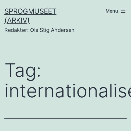
Fortsæt
SPROGMUSEET
Menu
til
(ARKIV)
indhold
Redaktør: Ole Stig Andersen
Tag:
internationalis