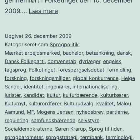
gennemført i Folketinget den 10. december
At
2009.…
Læs mere
tage
hånd
Udgivet
26. december 2009
om
Kategoriseret som
Sprogpolitik
sproget
Mærket
arbejdsmarked
,
bachelor
,
betænkning
,
dansk
,
Dansk Folkeparti
,
domænetab
,
dyrlæger
,
engelsk
,
fagsprog
,
Folketinget
,
forespørgselsdebat
,
formidling
,
forskning
,
forskningsmiljøer
,
global konkurrence
,
Helge
Sander
,
identitet
,
ingeniører
,
internationalisering
,
jurister
,
kandidat
,
kultur
,
kulturbærende
,
kulturbærer
,
Kulturnyt
,
kulturordfører
,
Kulturudvalg
,
kvalitet
,
Malou
Aamund
,
MF
,
Mogens Jensen
,
nyhedsbrev
,
partierne
,
regulering
,
samfundsbærende
,
selvstyre
,
Socialdemokraterne
,
Søren Krarup
,
Sprog til tiden
,
sprogbarometer
,
sprogstrategi
,
termbank
,
terminologi
,