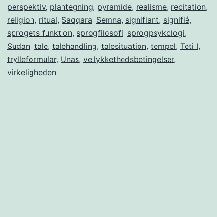
perspektiv
,
plantegning
,
pyramide
,
realisme
,
recitation
,
religion
,
ritual
,
Saqqara
,
Semna
,
signifiant
,
signifié
,
sprogets funktion
,
sprogfilosofi
,
sprogpsykologi
,
Sudan
,
tale
,
talehandling
,
talesituation
,
tempel
,
Teti I
,
trylleformular
,
Unas
,
vellykkethedsbetingelser
,
virkeligheden