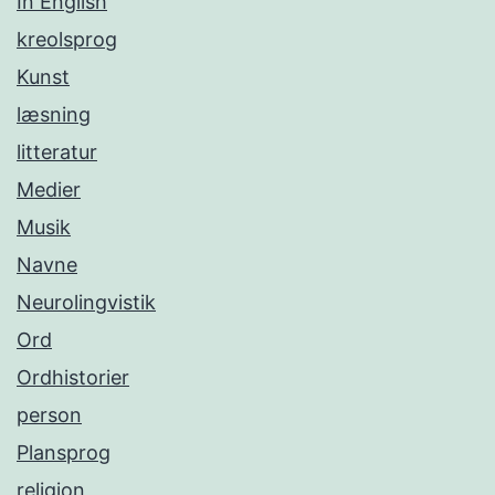
In English
kreolsprog
Kunst
læsning
litteratur
Medier
Musik
Navne
Neurolingvistik
Ord
Ordhistorier
person
Plansprog
religion