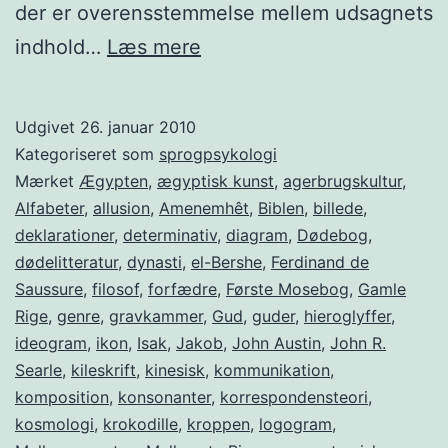
der er overensstemmelse mellem udsagnets
Skriften
indhold…
Læs mere
i
det
Udgivet
26. januar 2010
forseglede
Kategoriseret som
sprogpsykologi
kammer
Mærket
Ægypten
,
ægyptisk kunst
,
agerbrugskultur
,
Alfabeter
,
allusion
,
Amenemhêt
,
Biblen
,
billede
,
deklarationer
,
determinativ
,
diagram
,
Dødebog
,
dødelitteratur
,
dynasti
,
el-Bershe
,
Ferdinand de
Saussure
,
filosof
,
forfædre
,
Første Mosebog
,
Gamle
Rige
,
genre
,
gravkammer
,
Gud
,
guder
,
hieroglyffer
,
ideogram
,
ikon
,
Isak
,
Jakob
,
John Austin
,
John R.
Searle
,
kileskrift
,
kinesisk
,
kommunikation
,
komposition
,
konsonanter
,
korrespondensteori
,
kosmologi
,
krokodille
,
kroppen
,
logogram
,