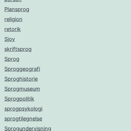
Plansprog
religion
retorik
Sjov
skriftsprog
Sprog
Sproggeografi
Sproghistorie
Sprogmuseum
Sprogpolitik
sprogpsykologi
sprogtilegnelse
Sprogundervisning