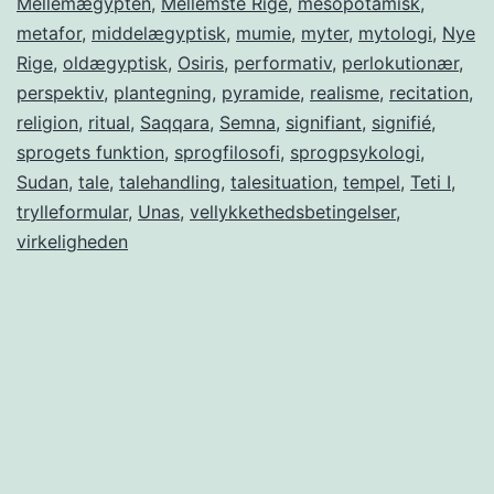
Mellemægypten
,
Mellemste Rige
,
mesopotamisk
,
metafor
,
middelægyptisk
,
mumie
,
myter
,
mytologi
,
Nye
Rige
,
oldægyptisk
,
Osiris
,
performativ
,
perlokutionær
,
perspektiv
,
plantegning
,
pyramide
,
realisme
,
recitation
,
religion
,
ritual
,
Saqqara
,
Semna
,
signifiant
,
signifié
,
sprogets funktion
,
sprogfilosofi
,
sprogpsykologi
,
Sudan
,
tale
,
talehandling
,
talesituation
,
tempel
,
Teti I
,
trylleformular
,
Unas
,
vellykkethedsbetingelser
,
virkeligheden