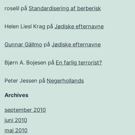
roselil
på
Standardisering af berberisk
Helen Liesl Krag
på
Jødiske efternavne
Gunnar Gällmo
på
Jødiske efternavne
Bjørn A. Bojesen
på
En farlig terrorist?
Peter Jessen
på
Negerhollands
Archives
september 2010
juni 2010
maj 2010