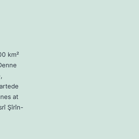
000 km²
 Denne
,
artede
enes at
î Şîrîn-