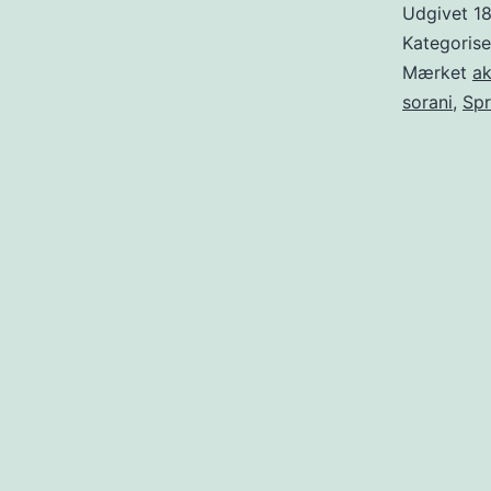
Udgivet
1
Kategoris
Mærket
ak
sorani
,
Spr