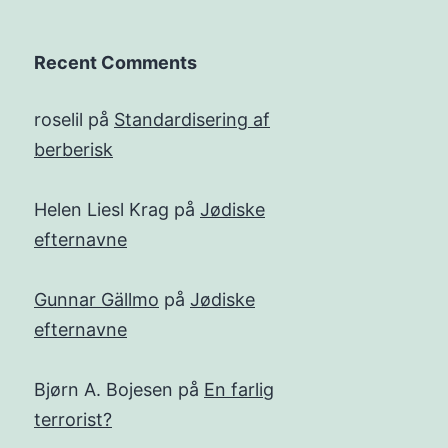
Recent Comments
roselil
på
Standardisering af
berberisk
Helen Liesl Krag
på
Jødiske
efternavne
Gunnar Gällmo
på
Jødiske
efternavne
Bjørn A. Bojesen
på
En farlig
terrorist?