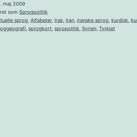
8. maj 2009
eret som
Sprogpolitik
tuelle sprog
,
Alfabeter
,
Irak
,
Iran
,
iranske sprog
,
kurdisk
,
ku
oggeografi
,
sprogkort
,
spropolitik
,
Syrien
,
Tyrkiet