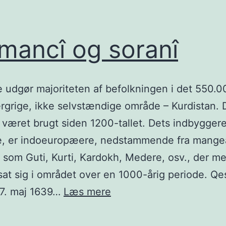
mancî og soranî
 udgør majoriteten af befolkningen i det 550.
ergrige, ikke selvstændige område – Kurdistan.
 været brugt siden 1200-tallet. Dets indbyggere
e, er indoeuropæere, nedstammende fra mange
som Guti, Kurti, Kardokh, Medere, osv., der m
at sig i området over en 1000-årig periode. Qesr
Kurmancî
17. maj 1639…
Læs mere
og
soranî