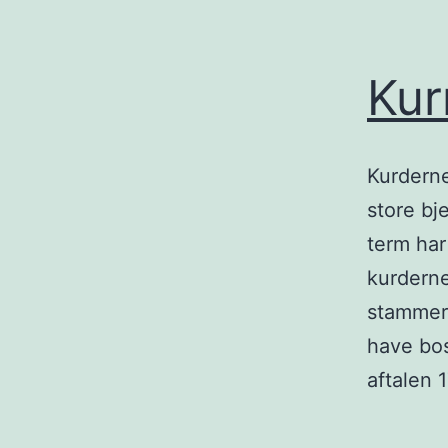
Kur
Kurderne
store bj
term har
kurdern
stammer 
have bos
aftalen 