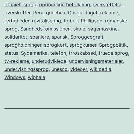
officielt sprog
,
oprindelige befolkning
,
oversættelse
,
overskrifter
,
Peru
,
quechua
,
Qusqu-flaget
,
reklame
,
rettigheder
,
revitalisering
,
Robert Phillipson
,
romanske
sprog
,
Sandhedskomissionen
,
skole
,
søgemaskine
,
solidaritet
,
spaniere
,
spansk
,
Sproggeografi
,
sprogholdninger
,
sprogkort
,
sprogkurser
,
Sprogpolitik
,
status
,
Sydamerika
,
telefon
,
trroskabsed
,
truede sprog
,
tv-reklame
,
underudviklede
,
undervisningsmaterialer
,
undervisningssprog
,
unesco
,
videoer
,
wikipedia
,
Windows
,
wiphala