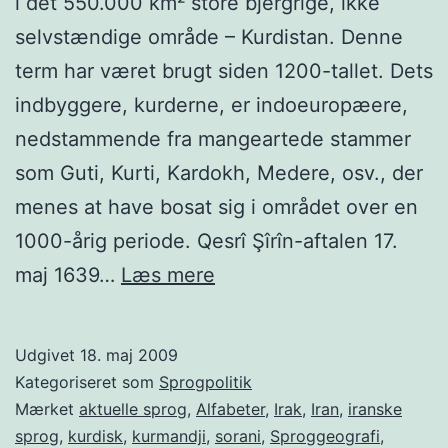
i det 550.000 km² store bjergrige, ikke
selvstændige område – Kurdistan. Denne
term har været brugt siden 1200-tallet. Dets
indbyggere, kurderne, er indoeuropæere,
nedstammende fra mangeartede stammer
som Guti, Kurti, Kardokh, Medere, osv., der
menes at have bosat sig i området over en
1000-årig periode. Qesrî Şîrîn-aftalen 17.
Kurmancî
maj 1639…
Læs mere
og
soranî
Udgivet
18. maj 2009
Kategoriseret som
Sprogpolitik
Mærket
aktuelle sprog
,
Alfabeter
,
Irak
,
Iran
,
iranske
sprog
,
kurdisk
,
kurmandji
,
sorani
,
Sproggeografi
,