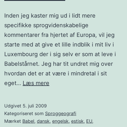
Inden jeg kaster mig ud i lidt mere
specifikke sprogvidenskabelige
kommentarer fra hjertet af Europa, vil jeg
starte med at give et lille indblik i mit liv i
Luxembourg der i sig selv er som at leve i
Babelstårnet. Jeg har tit undret mig over
hvordan det er at være i mindretal i sit
Luxembourg
eget…
Læs mere
–
at
Udgivet
5. juli 2009
leve
Kategoriseret som
Sproggeografi
i
Mærket
Babel
,
dansk
,
engelsk
,
estisk
,
EU
,