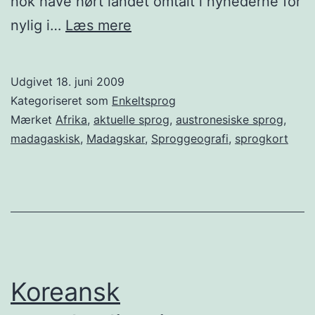
nok have hørt landet omtalt i nyhederne for
Malagassisk
nylig i…
Læs mere
Udgivet
18. juni 2009
Kategoriseret som
Enkeltsprog
Mærket
Afrika
,
aktuelle sprog
,
austronesiske sprog
,
madagaskisk
,
Madagskar
,
Sproggeografi
,
sprogkort
Koreansk