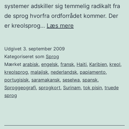
systemer adskiller sig temmelig radikalt fra
de sprog hvorfra ordforrådet kommer. Der
Er
er kreolsprog…
Læs mere
kreolsprog
anderledes?
Udgivet
3. september 2009
Kategoriseret som
Sprog
Mærket
arabisk
,
engelsk
,
fransk
,
Haiti
,
Karibien
,
kreol
,
kreolsprog
,
malajisk
,
nederlandsk
,
papiamento
,
portugisisk
,
saramakansk
,
seselwa
,
spansk
,
Sproggeografi
,
sprogkort
,
Surinam
,
tok pisin
,
truede
sprog