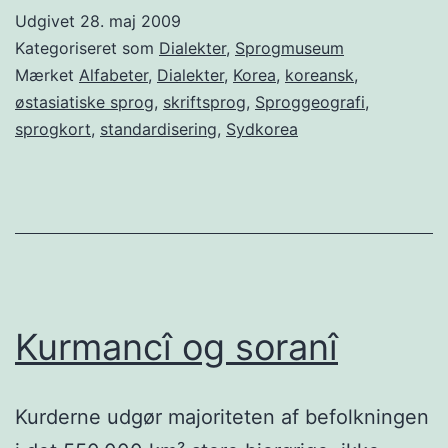
Udgivet
28. maj 2009
Kategoriseret som
Dialekter
,
Sprogmuseum
Mærket
Alfabeter
,
Dialekter
,
Korea
,
koreansk
,
østasiatiske sprog
,
skriftsprog
,
Sproggeografi
,
sprogkort
,
standardisering
,
Sydkorea
Kurmancî og soranî
Kurderne udgør majoriteten af befolkningen