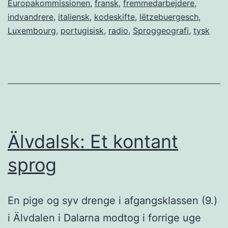
Europakommissionen
,
fransk
,
fremmedarbejdere
,
Babelstårnet
indvandrere
,
italiensk
,
kodeskifte
,
lëtzebuergesch
,
Luxembourg
,
portugisisk
,
radio
,
Sproggeografi
,
tysk
Älvdalsk: Et kontant
sprog
En pige og syv drenge i afgangsklassen (9.)
i Älvdalen i Dalarna modtog i forrige uge