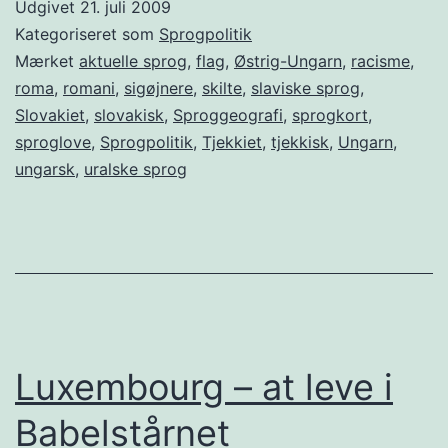
Udgivet
21. juli 2009
protester
Kategoriseret som
Sprogpolitik
Mærket
aktuelle sprog
,
flag
,
Østrig-Ungarn
,
racisme
,
roma
,
romani
,
sigøjnere
,
skilte
,
slaviske sprog
,
Slovakiet
,
slovakisk
,
Sproggeografi
,
sprogkort
,
sproglove
,
Sprogpolitik
,
Tjekkiet
,
tjekkisk
,
Ungarn
,
ungarsk
,
uralske sprog
Luxembourg – at leve i
Babelstårnet