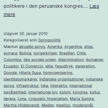
politikere i den peruanske kongres.…
Læs
Quechua:
mere
Ikke
kun
Udgivet
30. januar 2010
små
Kategoriseret som
Sprogpolitik
sprog
Mærket
aktuelle sprog
,
Amerika
,
Argentina
,
atlas
,
aymara
,
Bolivia
,
borgerkrigen
,
Brasilien
,
Chile
,
er
Colombia
,
den sociale orden
,
diskrimination
,
domæner
,
i
Ecuador
,
El Comercio
,
elite
,
fagudtryk
,
generation
,
fare
Google
,
Hilaria Supa
,
homogenisering
,
identitetsmarkører
for
,
indianske organisationer
,
indianske
sprog
,
infrastruktur
,
inka
,
interaktiv
,
international
at
bevågenhed
,
international lov
,
koloni
,
kongres
,
kultur
,
uddø!
lærere
,
Lima
,
Linguistic Imperialism
,
Maria Sumire
,
Martha Hildebrandt
,
Medier
,
mestizo
,
modersmål
,