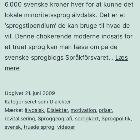
6.000 svenske kroner hver for at kunne det
lokale minoritetssprog älvdalsk. Det er et
‘sprogstipendium’ de kan bruge til hvad de
vil. Denne chokerende moderne indsats for
et truet sprog kan man læse om på de
svenske sprogblogs Språkförsvaret…
Læs
Älvdalsk:
mere
Et
kontant
Udgivet
21. juni 2009
sprog
Kategoriseret som
Dialekter
Mærket
älvdalsk
,
Dialekter
,
motivation
,
priser
,
revitalisering
,
Sproggeografi
,
sprogkort
,
Sprogpolitik
,
svensk
,
truede sprog
,
videoer