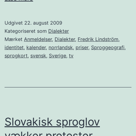
dialekter
Udgivet
22. august 2009
Kategoriseret som
Dialekter
Mærket
Anmeldelser
,
Dialekter
,
Fredrik Lindström
,
identitet
,
kalender
,
norrlandsk
,
priser
,
Sproggeografi
,
sprogkort
,
svensk
,
Sverige
,
tv
Slovakisk sproglov
vækker protester