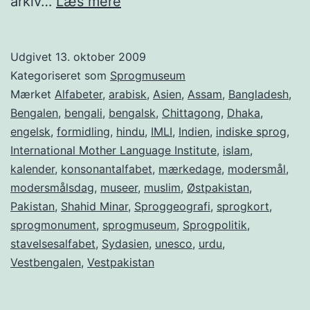
Sprogmuseum
arkiv…
Læs mere
i
Bangladesh
Udgivet
13. oktober 2009
Kategoriseret som
Sprogmuseum
Mærket
Alfabeter
,
arabisk
,
Asien
,
Assam
,
Bangladesh
,
Bengalen
,
bengali
,
bengalsk
,
Chittagong
,
Dhaka
,
engelsk
,
formidling
,
hindu
,
IMLI
,
Indien
,
indiske sprog
,
International Mother Language Institute
,
islam
,
kalender
,
konsonantalfabet
,
mærkedage
,
modersmål
,
modersmålsdag
,
museer
,
muslim
,
Østpakistan
,
Pakistan
,
Shahid Minar
,
Sproggeografi
,
sprogkort
,
sprogmonument
,
sprogmuseum
,
Sprogpolitik
,
stavelsesalfabet
,
Sydasien
,
unesco
,
urdu
,
Vestbengalen
,
Vestpakistan