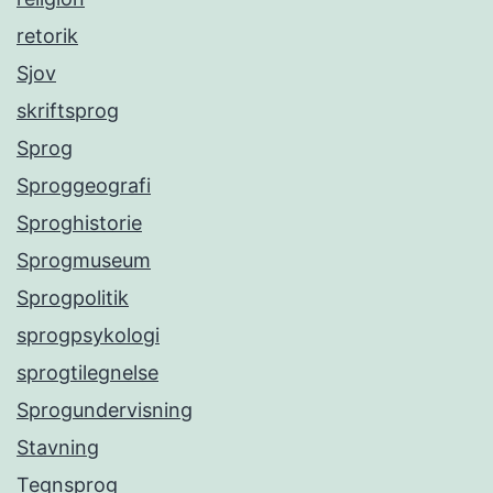
retorik
Sjov
skriftsprog
Sprog
Sproggeografi
Sproghistorie
Sprogmuseum
Sprogpolitik
sprogpsykologi
sprogtilegnelse
Sprogundervisning
Stavning
Tegnsprog